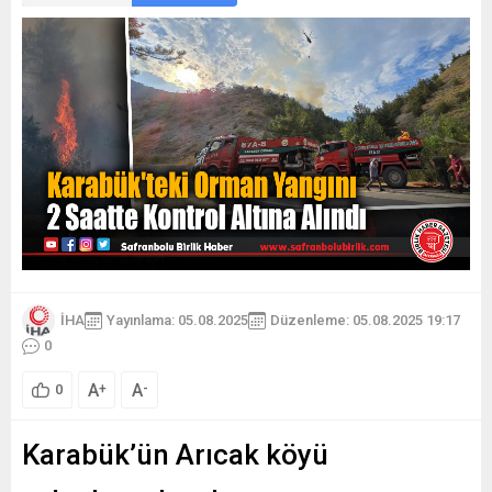
İHA
Yayınlama: 05.08.2025
Düzenleme: 05.08.2025 19:17
0
A
A
+
-
0
Karabük’ün Arıcak köyü