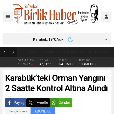
Karabük,
19
°C
Açık
Türkiye, Suudi Arabistan ve Pakistan Ortak Savunma Anlaşması imzaladı
GRAM ALTIN
DOLAR
EURO
BIST 100
6.175,37
47,5127
54,8153
13.458,10
Karabük’teki Orman Yangını
2 Saatte Kontrol Altına Alındı
Paylaş
Tweetle
Gönder
ABONE OL