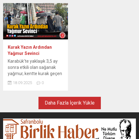
Teknolojik Araştırma
ormanlık alanda henüz
Kurumu (TÜBİTAK) destekli
belirlenemeyen nedenle
projesiyle, yangın sonrası
yangın çıktı. İhbar üzerine
karaçam ormanlarındaki
bölgeye Orman Bölge
değişim 36 ay sürecek
Müdürlüğü ve Azdavay
çalışmayla izlenecek.
Belediyesi itfaiye ekipleri
“Karabük Karaçam
sevk edildi. Ekiplerin
Ormanlarında Yangın
müdahalesiyle yangın kısa
Kurak Yazın Ardından
Sonrası Mikorizal, Fungal
sürede söndürüldü. Bölgede
Yağmur Sevinci
Komünite ve Vejetasyon
soğutma çalışması sürüyor.
Karabük’te yaklaşık 3,5 ay
Dinamiklerinin İzlenmesi”
sonra etkili olan sağanak
başlıklı proje ile 2025 yılında
yağmur, kentte kurak geçen
Karabük’te meydana gelen
yazın ardından rahat bir
orman yangınlarından
18.09.2025
0
nefes aldırdı. Özellikle yaz
etkilenen sahalarda
ayı boyunca yaşanan
ekosistemin yeniden
yangınlardan dolayı oldukça
yapılanma süreci detaylı...
Daha Fazla İçerik Yükle
zor günler yaşayan
Karabük’te sabah saatleri
itibari ile başlayan yağış
kentte ayrı bir nefes
aldırdı.Meteoroloji Genel
Müdürlüğünün uyarılarının