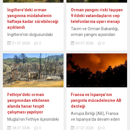
İngiltere’deki orman
Orman yangını riski taşıyan
yangınına müdahalenin
9 ildeki vatandaşların cep
haftaya kadar sürebileceği
telefonlarına uyarı mesajı
açıklandı
Tarım ve Orman Bakanlığı,
İngiltere’nin doğusundaki
orman yangını açısından
Suffolk’ta 29 Temmuz’da
riskli olan Çanakkale,
31.07.2026
0
30.07.2026
0
başlayan orman yangınını
Balıkesir, İzmir, Manisa,
söndürme çalışmalarının
Aydın, Muğla, Antalya,
gelecek haftaya kadar
Mersin ve Adana’dan sinyal
devam edebileceği belirtildi.
veren tüm cep telefonu
Suffolk İtfaiye ve Kurtarma
kullanıcılarına uyarı mesajı
Hizmetlerinden yapılan
gönderdi. Bakanlıktan
açıklamada, 29 Temmuz’da
yapılan açıklamada, orman
yerel saatle 17.00’de
yangını açısından risk
başlayan orman yangınıyla
taşıyan söz konusu illerdeki
Fethiye’deki orman
Fransa ve İspanya’nın
ilgili son gelişmeler
vatandaşların mesajla
yangınından etkilenen
yangınla mücadelesine AB
paylaşıldı. Sizewell Nükleer
uyarıldığı bildirildi. Orman
alanda hasar tespit
desteği
Santrali yakınlarındaki
yangını açısından riskli olan
çalışması yapılıyor
Avrupa Birliği (AB), Fransa
yangının hala santral için
Çanakkale, Balıkesir,...
Muğla’nın Fethiye ilçesindeki
ve İspanya’da devam eden
tehdit oluşturmadığı
orman yangınından
orman yangınları nedeniyle
belirtilen açıklamada,
28.07.2026
0
27.07.2026
0