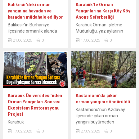
üzerine, bölgeye
belirlenemeyen nedenle
Balıkesir’deki orman
Karabük’te Orman
Kastamonu Belediyesi
örtü yangını çıktı. İhbar
yangınına havadan ve
Yangınlarına Karşı Köy Köy
itfaiye ekipleri, Orman Bölge
üzerine bölgeye 1 yangın
karadan müdahale ediliyor
Anons Seferberliği
Müdürlüğüne bağlı
söndürme helikopteri, 1 ilk
Balıkesir’in Burhaniye
Karabük Orman İşletme
arazözler, İl Özel İdaresi
müdahale...
ilçesinde ormanlık alanda
Müdürlüğü, yaz aylarının
ekipleri sevk edildi....
çıkan yangını havadan ve
gelmesi ve hava
21.06.2026
0
17.06.2026
0
karadan söndürme
sıcaklıklarının artmasıyla
çalışmaları devam ediyor.
birlikte orman yangınlarının
Kırsal Taylıeli Mahallesi’nde
önüne geçebilmek adına
yerleşim yerlerine yakın bir
köylerde geniş kapsamlı bir
bölgede çam ormanı ve
bilinçlendirme çalışması
zeytin bahçelerinin
başlattı. Ekipler, köy köy
bulunduğu alanda yangın
gezerek megafonlarla
çıktı. Mahallenin yüksek
vatandaşlara anız
kesimlerinden dumanların
yakılmaması, orman giriş
Karabük Üniversitesi’nden
Kastamonu’da çıkan
yükseldiğini gören
yasaklarına uyulması ve
Orman Yangınları Sonrası
orman yangını söndürüldü
vatandaşlar, durumu 112
şüpheli durumlarda 112’ye
Ekosistem Restorasyonu
Kastamonu’nun Azdavay
Acil Çağrı Merkezine bildirdi.
ihbarda bulunulması
Projesi
ilçesinde çıkan orman
Sert esen rüzgarın da
yönünde hayati uyarılarda
Karabük
yangını büyümeden
etkisiyle kısa...
bulundu. Karabük genelinde
Üniversitesi’nin(KBÜ)
söndürüldü. İlçeye bağlı
yaz mevsimiyle...
17.02.2026
0
27.09.2025
0
Türkiye Bilimsel ve
Kurtcular köyü mevkisinde