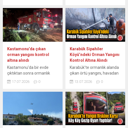
etkilenen alanda hasar
AB Sivil Koruma
yangını kontrol altına...
tespit çalışması yapılıyor.
Mekanizması kapsamında
Gökçeovacık Mahallesi’nde
hava ve kara desteği
meydana gelen orman
sağlandığını bildirdi. AB
yangınının ardından
Komisyonu tarafından
belediye, tüm ilgili
yapılan açıklamada, Fransa
birimleriyle sahaya indi. İlçe
ve İspanya’da devam eden
Tarım ve Orman Müdürlüğü
orman yangınlarının
ile Muğla Büyükşehir
Avrupa’daki en büyük
Kastamonu’da çıkan
Karabük Sipahiler
Belediyesi ekipleri,
tahliye operasyonlarından
orman yangını kontrol
Köyü’ndeki Orman Yangını
yangından etkilenen
birine yol açtığı, iki ülkede
altına alındı
Kontrol Altına Alındı
alanlarda hasar tespit
300 binden fazla kişinin
Kastamonu’da bir evde
Karabük’te ormanlık alanda
çalışmalarına başladı.
yerinden edildiği...
çıktıktan sonra ormanlık
çıkan örtü yangını, havadan
Belediye tarafından
alana sıçrayan yangın
ve karadan yürütülen
oluşturulan hasar tespit
17.07.2026
0
13.07.2026
0
kontrol altına alındı.
müdahaleyle kontrol altına
komisyonunca hazırlanacak
Merkeze bağlı Kızılkese
alındı. Karabük Orman
rapor doğrultusunda...
köyü Kargın Mahallesi’ndeki
İşletme Müdürlüğü Eğriova
bir evde henüz
Orman İşletme Şefliği
belirlenemeyen nedenle
sorumluluk alanında
çıkan yangın, kısa sürede
bulunan Sipahiler köyü 65
büyüyerek çevredeki
No’lu bölmede, yaklaşık 0,3
ormanlık alana yayıldı. İhbar
hektarlık alanda henüz