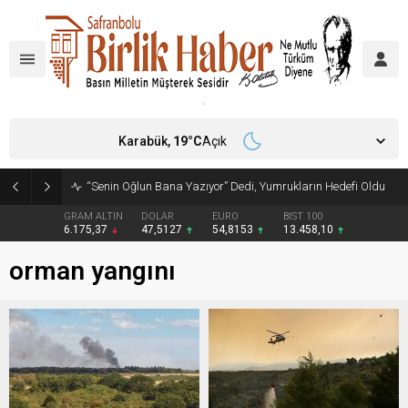
Karabük,
19
°C
Açık
“Senin Oğlun Bana Yazıyor” Dedi, Yumrukların Hedefi Oldu
GRAM ALTIN
DOLAR
EURO
BIST 100
6.175,37
47,5127
54,8153
13.458,10
orman yangını