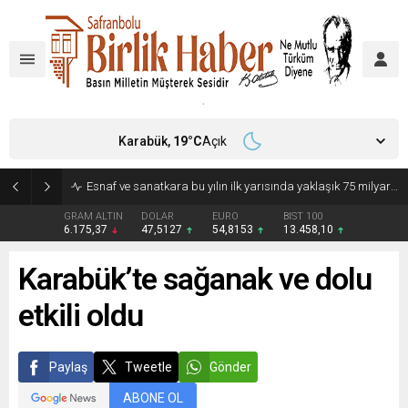
Karabük,
19
°C
Açık
Esnaf ve sanatkara bu yılın ilk yarısında yaklaşık 75 milyar lira finansman
GRAM ALTIN
DOLAR
EURO
BIST 100
6.175,37
47,5127
54,8153
13.458,10
Karabük’te sağanak ve dolu
etkili oldu
Paylaş
Tweetle
Gönder
ABONE OL