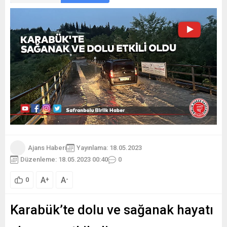
Ajans Haberi
Yayınlama: 18.05.2023
Düzenleme: 18.05.2023 00:40
0
A
A
+
-
0
Karabük’te dolu ve sağanak hayatı