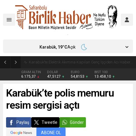
Karabük,
19
°C
Açık
Karabük-Bartın Yolunda Feci Kaza: Dorsesi Savrulan Çekici Otomobile Çarptı, 4 Yaralı
GRAM ALTIN
DOLAR
EURO
BIST 100
6.175,37
47,5127
54,8153
13.458,10
Karabük’te polis memuru
resim sergisi açtı
Paylaş
Tweetle
Gönder
ABONE OL