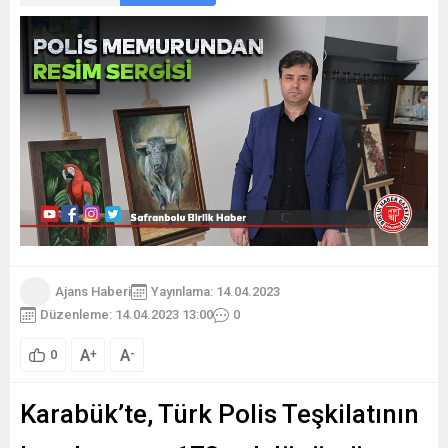
Ajans Haberi
Yayınlama: 14.04.2023
Düzenleme: 14.04.2023 13:00
0
A
A
+
-
0
Karabük’te, Türk Polis Teşkilatının