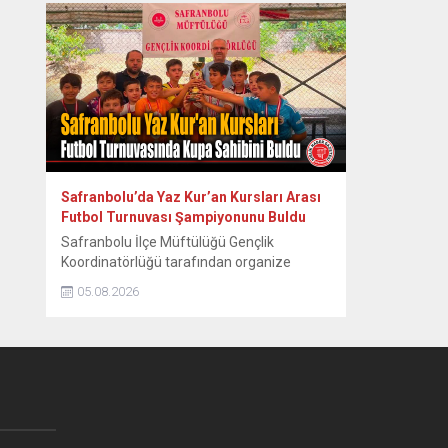
aktarmayı hedefleyen “Safranbolu Miras
Buluşmaları” serisinin ikincisi
gerçekleştirildi. Safranbolu Belediyesi
Kültürel Miras Koruma Müdürlüğü
tarafından organize edilen etkinlik, kentin
tarihsel üretim kültürünün kalbinde yer
alan Eski Tabakhane Binası önündeki...
Safranbolu’da Yaz Kur’an Kursları Arası
Futbol Turnuvası Şampiyonunu Buldu
Safranbolu İlçe Müftülüğü Gençlik
Koordinatörlüğü tarafından organize
edilen Yaz Kur’an Kursları Arası Futbol
05.08.2026
Turnuvası, heyecan dolu final
karşılaşmasıyla sona erdi. Safranbolu İlçe
Müftülüğü Gençlik Koordinatörlüğü
tarafından yaz dönemi kurslarına katılan
öğrencilere yönelik düzenlenen Futbol
Turnuvası, oynanan final müsabakasının
ardından tamamlandı. Yaz boyunca süren
eğitimlerin yanı sıra öğrencilerin sosyal ve