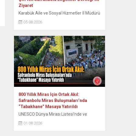
Ziyaret
Karabük Aile ve Sosyal Hizmetler İl Müdürü
Sami Çift ve beraberindeki heyet,
05.08.2026
Safranbolu Engelliler Derneği’ni ziyaret
ederek engelli vatandaşların talep ve
ihtiyaçlarını dinledi. Karabük Aile ve Sosyal
Hizmetler İl Müdürlüğü görevine atanan İl
Müdürü Sami Çift, İl Müdür Yardımcısı
Faruk Bey ve Harun Bey’den oluşan heyetle
birlikte Safranbolu Engelliler Derneği’ne...
800 Yıllık Miras İçin Ortak Akıl:
Safranbolu Miras Buluşmaları’nda
“Tabakhane” Masaya Yatırıldı
UNESCO Dünya Mirası Listesi’nde ve
Cittaslow (Sakin Şehir) ağında yer alan
01.08.2026
tarihi kent Safranbolu’da, kentin tarihsel ve
kültürel birikimini koruyarak geleceğe