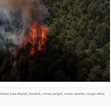
halesi
kara ekipleri
Karabük
orman yangını
orman zararları
rüzgar etkisi
,
,
,
,
,
,