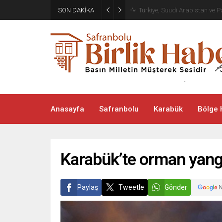
Bakan Kurum: Asrın inşa seferb
SON DAKİKA
de sürdürmeye devam ediyor
Anasayfa
Safranbolu
Karabük
Bölge 
Karabük’te orman yangı
Paylaş
Tweetle
Gönder