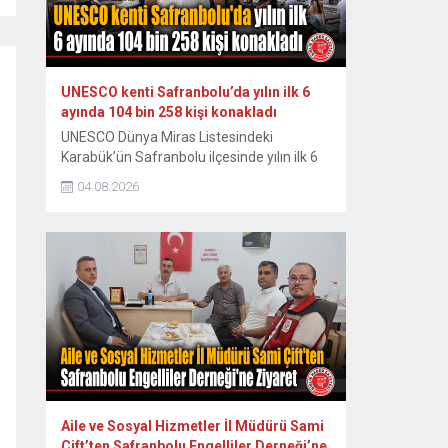
Miras...
UNESCO kenti Safranbolu’da yılın ilk 6
ayında 104 bin 258 kişi konakladı
UNESCO Dünya Miras Listesindeki
Karabük’ün Safranbolu ilçesinde yılın ilk 6
ayında konaklayan yerli turist sayısında
04.08.2026
yüzde 7,1 artış yaşanırken, yabancı turist
sayısında ise yüzde 13 düşüş yaşandı.
Osmanlı döneminden kalma han, hamam,
cami, çeşme, köprü ve geleneksel
konaklarıyla her yıl yüz binlerce ziyaretçiyi
ağırlayan tarihi ilçede yılın ilk yarısındaki
verilere...
Aile ve Sosyal Hizmetler İl Müdürü Sami
Çift’ten Safranbolu Engelliler Derneği’ne