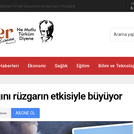
erliğindeki hızımızı, sosyal konut seferberliğinde
G
uz
6
Haberleri
Ekonomi
Sağlık
Eğitim
Bilim ve Teknoloj
nı rüzgarın etkisiyle büyüyor
ABONE OL