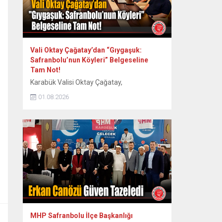
Vali Oktay Çağatay’dan “Gıygaşuk:
Safranbolu’nun Köyleri” Belgeseline
Tam Not!
Karabük Valisi Oktay Çağatay,
Safranbolu’nun 60 köyünün somut ve
01.08.2026
somut olmayan kültürel mirasını kayıt
altına alan “Gıygaşuk: Safranbolu’nun
Köyleri” adlı uzun metraj belgesel filmini
izledi. Vali Oktay Çağatay, Vali Yardımcıları
Erol Özkan ve Kerem Süleyman Yüksel ile
birlikte özel gösterime katıldı. Etkinlikte
ayrıca Safranbolu Alan Başkanı Cemil
Belder, Kültürel Miras...
MHP Safranbolu İlçe Başkanlığı