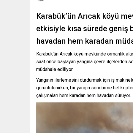
Karabük’ün Arıcak köyü mev
etkisiyle kısa sürede geniş b
havadan hem karadan müdah
Karabük’ün Arıcak köyü mevkiinde ormanlık aland
saat önce başlayan yangına çevre ilçelerden sev
müdahale ediliyor.
Yangının ilerlemesini durdurmak için iş makineler
görüntülenirken, bir yangın söndürme helikopt
çalışmaları hem karadan hem havadan sürüyor.