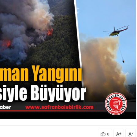
A
A
+
-
0