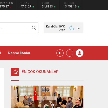
RAM ALTIN
DOLAR
EURO
BIST 100
.175,37
47,5127
54,8153
13.458,10
Karabük,
19
°C
Açık
i
Resmi İlanlar
EN ÇOK OKUNANLAR