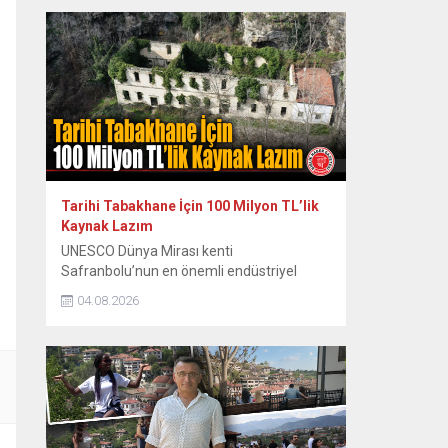
zor anları ve sonrasındaki renkli diyalogları
yıllar sonra paylaştı. Dönemin Safranbolu
Belediye Başkanı Mustafa Eren’in davetiyle
konser vermek üzere Safranbolu’ya gelen
ünlü sanatçı Emel Sayın, konakladığı tarihi
konakta sahne hazırlığı yaparken...
Tarihi Tabakhane İçin 100 Milyon TL’lik
Kaynak Lazım
UNESCO Dünya Mirası kenti
Safranbolu’nun en önemli endüstriyel
miraslarından biri olan tarihi Eski
04.08.2026
Tabakhane Binası’nın rölöve, restitüsyon
ve restorasyon projeleri Koruma Bölge
Kurulu tarafından onaylandı. Yapının ayağa
kaldırılması için onaylı proje hazır
tutulurken, 80 ila 100 milyon TL’yi bulan
restorasyon maliyeti için kaynak arayışları
hız kazandı. Safranbolu Belediyesi Kültürel