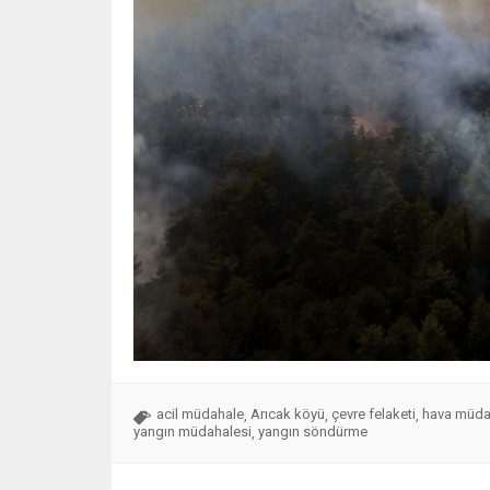
acil müdahale
Arıcak köyü
çevre felaketi
hava müda
,
,
,
yangın müdahalesi
yangın söndürme
,