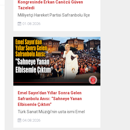
Kongresinde Erkan Canözü Güven
Tazeledi
Milliyetçi Hareket Partisi Safranbolu İlçe
Teşkilatının 15. Olağan Kongresinde tek
01.08.2026
aday olarak seçime giren mevcut başkan
Erkan Canözü, delegelerin oylarını alarak
yeniden başkan seçildi. MHP Safranbolu
İlçe Teşkilatının 15. Olağan Kongresi, Sunal
Tülbentçi Öğretmenevi’nde yoğun bir
katılımla gerçekleştirildi. Kongreye tek liste
ile giren mevcut İlçe Başkanı Erkan
Canözü, delegelerin güvenini...
Emel Sayın’dan Yıllar Sonra Gelen
Safranbolu Anısı: “Sahneye Yanan
Elbisemle Çıktım”
Türk Sanat Müziği’nin usta ismi Emel
Sayın, 90’lı yılların başında Safranbolu’da
04.08.2026
verdiği konserde sahne kostümünün
ütülenirken yanması nedeniyle yaşadığı