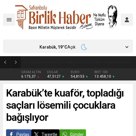
Karabük,
19
°C
Açık
Anket: ABD’liler aşırı sıcaklardan 2 yıl öncesine göre daha fazla etkileniyor
GRAM ALTIN
DOLAR
EURO
BIST 100
6.175,37
47,5127
54,8153
13.458,10
Karabük’te kuaför, topladığı
saçları lösemili çocuklara
bağışlıyor
Paylaş
Tweetle
Gönder