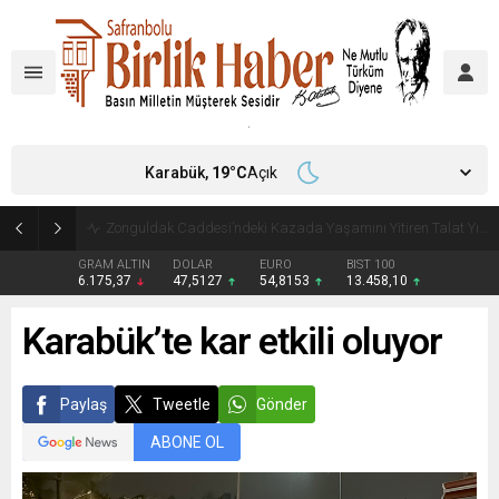
Karabük,
19
°C
Açık
Zonguldak Caddesi’ndeki Kazada Yaşamını Yitiren Talat Yılmaz Defnedildi
GRAM ALTIN
DOLAR
EURO
BIST 100
6.175,37
47,5127
54,8153
13.458,10
Karabük’te kar etkili oluyor
Paylaş
Tweetle
Gönder
ABONE OL