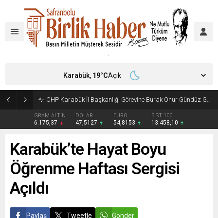
Karabük,
19
°C
Açık
CHP Karabük İl Başkanlığı Görevine Burak Onur Gündüz Getirildi
GRAM ALTIN
DOLAR
EURO
BIST 100
6.175,37
47,5127
54,8153
13.458,10
Karabük’te Hayat Boyu
Öğrenme Haftası Sergisi
Açıldı
Paylaş
Tweetle
Gönder