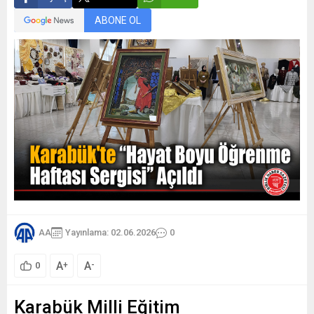
ABONE OL
AA
Yayınlama: 02.06.2026
0
A
A
+
-
0
Karabük Milli Eğitim