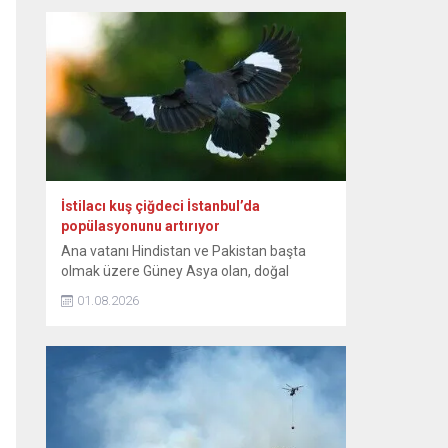
günlerinden itibaren bebeğin sağlıklı
büyümesini ve gelişimini destekleyen,
anne ile bebek arasındaki bağı
kuvvetlendiren eşsiz bir mucizedir. Her
damlasında şifa, güven ve sevgi vardır.
Diliyorum ki her...
İstilacı kuş çiğdeci İstanbul’da
popülasyonunu artırıyor
Ana vatanı Hindistan ve Pakistan başta
olmak üzere Güney Asya olan, doğal
yayılışı Güneydoğu Asya’nın bazı
01.08.2026
bölgelerine de uzanan istilacı kuş türü
çiğdeci (Hint maynası), son yıllarda
İstanbul’da yaşam alanını genişletiyor.
Sığırcıkgiller familyasından, kahverengi
tüylü, sarı bacaklı olan ve göz çevresinde
sarı çıplak deri bulunan çiğdeci, zeki bir kuş
türü...