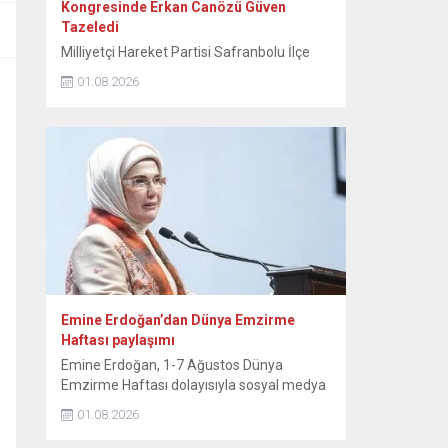
Kongresinde Erkan Canözü Güven
Tazeledi
Milliyetçi Hareket Partisi Safranbolu İlçe
Teşkilatının 15. Olağan Kongresinde tek
01.08.2026
aday olarak seçime giren mevcut başkan
Erkan Canözü, delegelerin oylarını alarak
yeniden başkan seçildi. MHP Safranbolu
İlçe Teşkilatının 15. Olağan Kongresi, Sunal
Tülbentçi Öğretmenevi’nde yoğun bir
katılımla gerçekleştirildi. Kongreye tek liste
ile giren mevcut İlçe Başkanı Erkan
Canözü, delegelerin güvenini...
Emine Erdoğan’dan Dünya Emzirme
Haftası paylaşımı
Emine Erdoğan, 1-7 Ağustos Dünya
Emzirme Haftası dolayısıyla sosyal medya
hesabından paylaşımda bulundu. Emine
01.08.2026
Erdoğan, NSosyal hesabından yaptığı
paylaşımda, “Anne sütü, yaşamın ilk