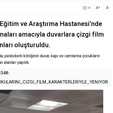
A
A
+
-
0
 Eğitim ve Araştırma Hastanesi’nde
maları amacıyla duvarlara çizgi film
anları oluşturuldu.
, pedodonti kliniğinin duvar, kapı ve camlarına çocukların
n alanları yapıldı.
348-
ULARINI_CIZGI_FILM_KARAKTERLERIYLE_YENIYOR