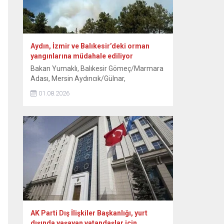
Aydın, İzmir ve Balıkesir’deki orman
yangınlarına müdahale ediliyor
Bakan Yumaklı, Balıkesir Gömeç/Marmara
Adası, Mersin Aydıncık/Gülnar,
Antalya/Alanya Tepe Mahallesi ve
01.08.2026
Kocaeli/Dilovası orman yangınlarının
tamamen, İzmir/Buca’nın ise büyük ölçüde
kontrol altına alındığını bildirdi. Aydın’ın Çine
ilçesinde ormanlık alanda 30 Temmuz’da
başlayan yangına havadan ve karadan
müdahale 3. gününde sürüyor. Kavşıt
mevkisindeki ormanlık alanda devam eden
yangına ekipler, gece boyunca müdahale...
AK Parti Dış İlişkiler Başkanlığı, yurt
dışında yaşayan vatandaşlar için