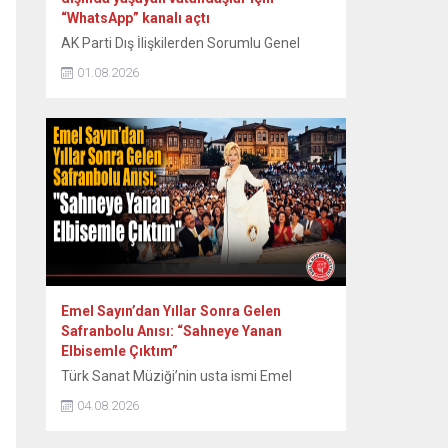
“WhatsApp” kanalı açtı
AK Parti Dış İlişkilerden Sorumlu Genel
Başkan Yardımcısı Zafer Sırakaya, yurt
01.08.2026
dışında yaşayan vatandaşlara yönelik
bilgilendirmelerin daha hızlı ve doğrudan
ulaştırılması amacıyla “WhatsApp” kanalı
açtıklarını duyurdu. Sırakaya, sosyal medya
hesabından yaptığı açıklamada,
WhatsApp’ın toplu mesajlaşma
uygulamalarına ilişkin koşulları nedeniyle
hesabına getirilen sınırlandırma sonrasında
yeni bir iletişim kanalını devreye aldıklarını
bildirdi....
Emel Sayın’dan Yıllar Sonra Gelen
Safranbolu Anısı: “Sahneye Yanan
Elbisemle Çıktım”
Türk Sanat Müziği’nin usta ismi Emel
Sayın, 90’lı yılların başında Safranbolu’da
04.08.2026
verdiği konserde sahne kostümünün
ütülenirken yanması nedeniyle yaşadığı