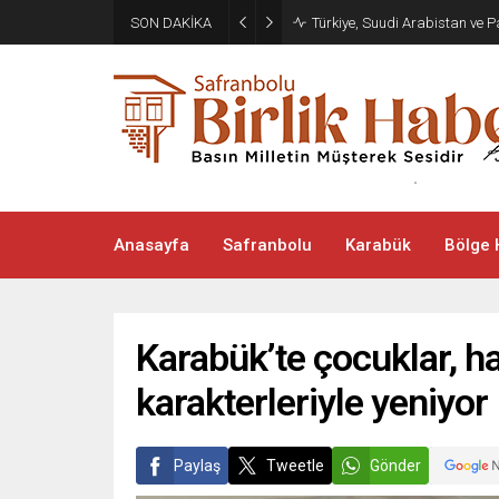
SON DAKİKA
Türkiye, Suudi Arabistan ve
Anasayfa
Safranbolu
Karabük
Bölge 
Karabük’te çocuklar, ha
karakterleriyle yeniyor
Paylaş
Tweetle
Gönder