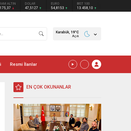
RAM ALTIN
DOLAR
EURO
BIST 100
.175,37
47,5127
54,8153
13.458,10
Karabük,
19
°C
Açık
i
Resmi İlanlar
EN ÇOK OKUNANLAR