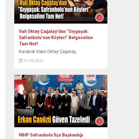
Vali Oktay Çağatay’dan “Gıygaşuk:
Safranbolu’nun Köyleri” Belgeseline
Tam Not!
Karabük Valisi Oktay Çağatay,
Safranbolu’nun 60 köyünün somut ve
01.08.2026
somut olmayan kültürel mirasını kayıt
altına alan “Gıygaşuk: Safranbolu’nun
Köyleri” adlı uzun metraj belgesel filmini
izledi. Vali Oktay Çağatay, Vali Yardımcıları
Erol Özkan ve Kerem Süleyman Yüksel ile
birlikte özel gösterime katıldı. Etkinlikte
ayrıca Safranbolu Alan Başkanı Cemil
Belder, Kültürel Miras...
MHP Safranbolu İlçe Başkanlığı