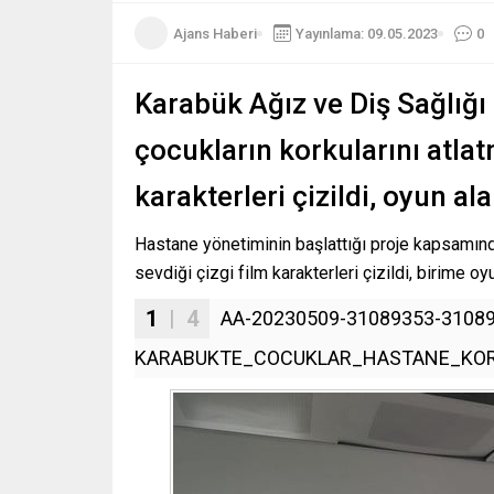
Ajans Haberi
Yayınlama: 09.05.2023
0
Karabük Ağız ve Diş Sağlığı
çocukların korkularını atlat
karakterleri çizildi, oyun al
Hastane yönetiminin başlattığı proje kapsamında
sevdiği çizgi film karakterleri çizildi, birime oyu
1
| 4
AA-20230509-31089353-31089
KARABUKTE_COCUKLAR_HASTANE_KORK