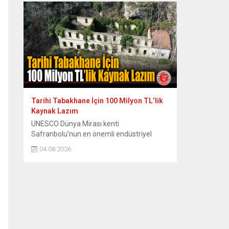
zor anları ve sonrasındaki renkli diyalogları
yıllar sonra paylaştı. Dönemin Safranbolu
Belediye Başkanı Mustafa Eren’in davetiyle
konser vermek üzere Safranbolu’ya gelen
ünlü sanatçı Emel Sayın, konakladığı tarihi
konakta sahne hazırlığı yaparken...
Tarihi Tabakhane İçin 100 Milyon TL’lik
Kaynak Lazım
UNESCO Dünya Mirası kenti
Safranbolu’nun en önemli endüstriyel
miraslarından biri olan tarihi Eski
04.08.2026
Tabakhane Binası’nın rölöve, restitüsyon
ve restorasyon projeleri Koruma Bölge
Kurulu tarafından onaylandı. Yapının ayağa
kaldırılması için onaylı proje hazır
tutulurken, 80 ila 100 milyon TL’yi bulan
restorasyon maliyeti için kaynak arayışları
hız kazandı. Safranbolu Belediyesi Kültürel
Miras...