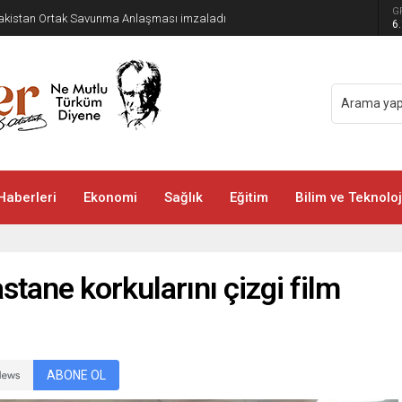
G
 Pakistan Ortak Savunma Anlaşması imzaladı
6
Haberleri
Ekonomi
Sağlık
Eğitim
Bilim ve Teknoloj
stane korkularını çizgi film
ABONE OL