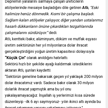
Depremin yaralarını sarmaya çalışan üreticilerin
atölyelerinde mesaiye başladığını dile getiren
Atlı
,
“Eski
halimize henüz dönmedik. Kısmi bir çalışma başladı.
Sağlam kalan atölyeler çalışıyor, diğer yandan ustalarımız
hasarlı dükkanların önüne çıkardıkları tezgahlarında
çalışmalarını sürdürüyor.”
dedi.
Atlı, kentteki bakır, alüminyum, döküm ve mutfak eşyası
üretim sektörünün her yıl milyonlarca dolar ihracat
gerçekleştirdiğini yoğun üretim kapasitesi dolayısıyla
“Küçük Çin”
olarak anıldığını hatırlattı.
Sektörü hızlı bir şekilde ayağı kaldırmak istediklerini
aktaran Atlı, şunları kaydetti:
“Sektörün geneline bakarsak geçen yıl yaklaşık 200 milyon
dolar ihracatımız vardı. Sadece bakır olarak 30 milyon
dolarlık ihracat yapmıştık ama bu yıl onu
yakalayamayacağız. İnşallah iş yerlerimizi kısa sürede
düzenleyip -ilk 6 ayı saymıyoruz- yılın ikinci altı ayında bu
ihracat rakamının yarısını yakalamayı istiyoruz.”