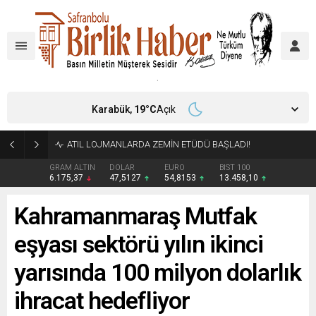
Karabük,
19
°C
Açık
ATIL LOJMANLARDA ZEMİN ETÜDÜ BAŞLADI!
GRAM ALTIN
DOLAR
EURO
BIST 100
6.175,37
47,5127
54,8153
13.458,10
Kahramanmaraş Mutfak
eşyası sektörü yılın ikinci
yarısında 100 milyon dolarlık
ihracat hedefliyor