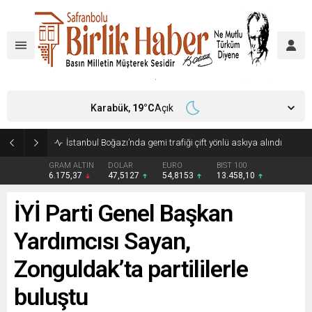
Karabük,
19
°C
Açık
İstanbul Boğazı’nda gemi trafiği çift yönlü askıya alındı
GRAM ALTIN
DOLAR
EURO
BIST 100
6.175,37
47,5127
54,8153
13.458,10
İYİ Parti Genel Başkan
Yardımcısı Sayan,
Zonguldak’ta partililerle
buluştu