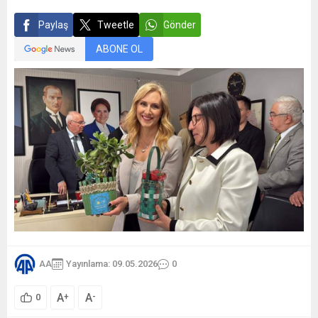
Paylaş
Tweetle
Gönder
ABONE OL
AA
Yayınlama: 09.05.2026
0
A
A
+
-
0