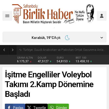
Karabük,
19
°C
Açık
Türkiye, Suudi Arabistan ve Pakistan Ortak Savunma Anlaşması imzaladı
GRAM ALTIN
DOLAR
EURO
BIST 100
6.175,37
47,5127
54,8153
13.458,10
İşitme Engelliler Voleybol
Takımı 2.Kamp Dönemine
Başladı
Paylaş
Tweetle
Gönder