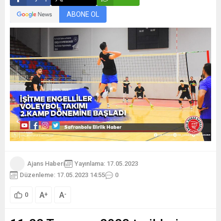
ABONE OL
Ajans Haberi
Yayınlama: 17.05.2023
Düzenleme: 17.05.2023 14:55
0
A
A
+
-
0