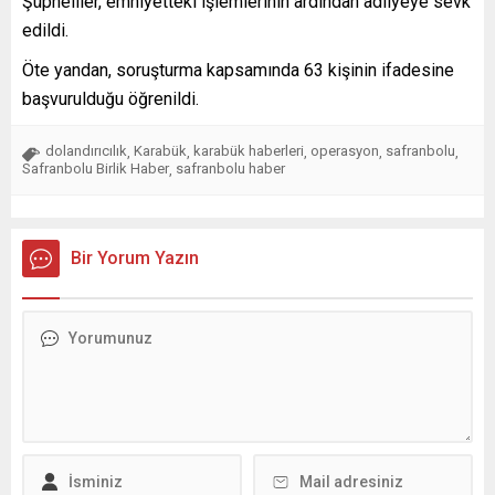
Şüpheliler, emniyetteki işlemlerinin ardından adliyeye sevk
edildi.
Öte yandan, soruşturma kapsamında 63 kişinin ifadesine
başvurulduğu öğrenildi.
dolandırıcılık
Karabük
karabük haberleri
operasyon
safranbolu
,
,
,
,
,
Safranbolu Birlik Haber
safranbolu haber
,
Bir Yorum Yazın