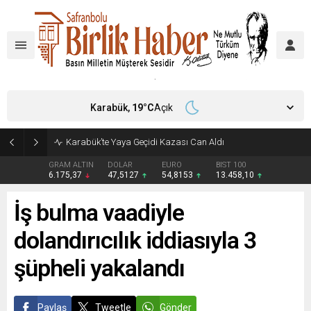
Karabük,
19
°C
Açık
Karabük’te Yaya Geçidi Kazası Can Aldı
GRAM ALTIN
DOLAR
EURO
BIST 100
6.175,37
47,5127
54,8153
13.458,10
İş bulma vaadiyle
dolandırıcılık iddiasıyla 3
şüpheli yakalandı
Paylaş
Tweetle
Gönder