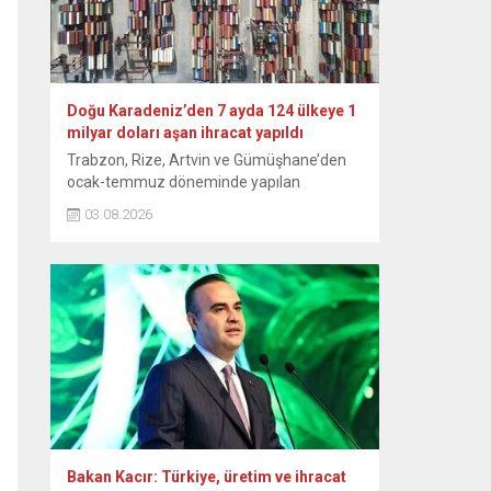
Doğu Karadeniz’den 7 ayda 124 ülkeye 1
milyar doları aşan ihracat yapıldı
Trabzon, Rize, Artvin ve Gümüşhane’den
ocak-temmuz döneminde yapılan
ihracattan geçen yılın aynı dönemine göre
03.08.2026
yüzde 18’lik artışla 1 milyar 92 milyon 760
bin 838 dolar kazanç elde edildi. Doğu
Karadeniz İhracatçılar Birliği (DKİB)
Yönetim Kurulu Başkanı Selçuk İskender,
yaptığı yazılı açıklamada, bu yılın 7 aylık
döneminde Trabzon’dan 841 milyon 470...
Bakan Kacır: Türkiye, üretim ve ihracat