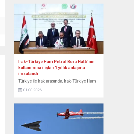
otomobil pazarına ilişkin verilere yer verildi.
Bu yılın ocak-temmuz döneminde yeni
otomobil satışlarının geçen yılın aynı
dönemine göre yüzde 10 artışla 815...
Irak-Türkiye Ham Petrol Boru Hattı’nın
kullanımına ilişkin 1 yıllık anlaşma
imzalandı
Türkiye ile Irak arasında, Irak-Türkiye Ham
Petrol Boru Hattı’nın etkin kullanımını
01.08.2026
sağlamak amacıyla günlük 750 bin varillik
kapasiteyi kapsayan 1 yıllık anlaşma
imzalandı. Enerji ve Tabii Kaynaklar
Bakanlığından yapılan açıklamaya göre,
Enerji ve Tabii Kaynaklar Bakanı Alparslan
Bayraktar, Irak Petrol Bakanı Basim
Muhammed Hüdeyir ve beraberindeki