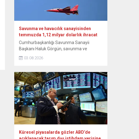
heyetle Bakanlıkta bir araya...
Savunma ve havacılık sanayisinden
temmuzda 1,12 milyar dolarlık ihracat
Cumhurbaşkanlığı Savunma Sanayii
Başkanı Haluk Görgün, savunma ve
havacılık sanayisi sektörünün temmuz
03.08.2026
ayında geçen yılın aynı ayına göre yüzde
14,4 artışla 1,12 milyar dolarlık ihracat
gerçekleştirdiğini bildirdi. Görgün, NSosyal
hesabından yaptığı paylaşımda, Türk
savunma ve havacılık sanayisi sektörünün
ihracat verilerine ilişkin bilgi verdi. Sektörün
temmuz ayında da ihracattaki istikrarlı
yükselişini...
Küresel piyasalarda gözler ABD’de
açıklanacak tarım dışı istihdam verisine