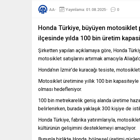
AA
Yayınlama: 01.08.2025
0
Honda Türkiye, büyüyen motosiklet p
ilçesinde yılda 100 bin üretim kapasi
Şirketten yapılan açıklamaya göre, Honda Türk
motosiklet satışlarını artırmak amacıyla Aliağa’da
Honda’nın İzmir’de kuracağı tesiste, motosiklet
Motosiklet üretimine yıllık 100 bin kapasiteyle
olması hedefleniyor.
100 bin metrekarelik geniş alanda üretime hazırl
belirlenirken, burada yaklaşık 300 kişiye de is
Honda Türkiye, fabrika yatırımlarıyla, motosikl
kültürünün gelişimini desteklemeyi amaçlıyor.
Bununla birlikte Honda, bölgesel üretimi güçlendi