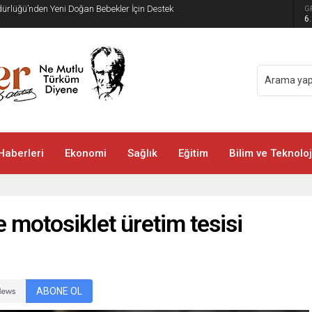
üdürlüğü’nden Yeni Doğan Bebekler İçin Destek
G
6
Haberleri
Ekonomi
Sağlık
Eğitim
Bilim ve Teknoloj
 motosiklet üretim tesisi
ABONE OL