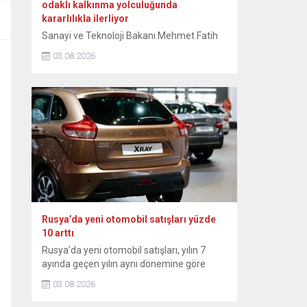
odaklı kalkınma yolculuğunda
kararlılıkla ilerliyor
Sanayi ve Teknoloji Bakanı Mehmet Fatih
Kacır, Türkiye’nin ihracatta güçlü
03.08.2026
performansının sürdüğünü belirtti. Kacır,
NSosyal hesabından yaptığı paylaşımda
temmuz ayı ihracat rakamlarını
değerlendirdi. Sanayicinin katma değerli
üretimi sürdürdüğünü ifade eden Kacır,
şunları kaydetti: “İhracatta güçlü
performansımız devam ediyor.
Temmuzda ihracat, geçen yılın aynı ayına
göre yüzde 2,9 artarak 25,6 milyar...
Rusya’da yeni otomobil satışları yüzde
10 arttı
Rusya’da yeni otomobil satışları, yılın 7
ayında geçen yılın aynı dönemine göre
yüzde 10 artarak 815 bin 100’e ulaştı.
03.08.2026
Rusya Sanayi ve Ticaret Bakanlığından
yapılan yazılı açıklamada, ülkedeki