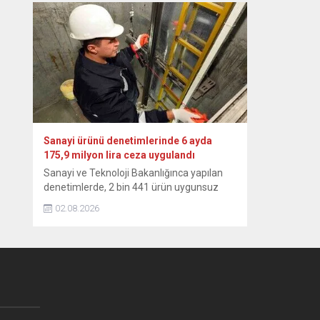
altyapısı sayesinde yüksek seviyesini
sürdürmektedir.” ifadesini kullandı. Yılmaz,
NSosyal hesabından, temmuz ayı dış
ticaret verilerine ilişkin paylaşımda
bulundu. “Küresel belirsizlikler ve çatışma
ortamının etkisiyle dünya ticaretindeki
zayıf görünümün sürdüğü bu dönemde,
Türkiye’nin...
Sanayi ürünü denetimlerinde 6 ayda
175,9 milyon lira ceza uygulandı
Sanayi ve Teknoloji Bakanlığınca yapılan
denetimlerde, 2 bin 441 ürün uygunsuz
bulundu, 105 farklı marka ve model
02.08.2026
hakkında toplatma kararı ver Sanayi ve
Teknoloji Bakanlığı, yılın ilk 6 aylık
döneminde 26 bin 310 sanayi ürününü
denetledi, uygunsuz bulunan 2 bin 441’i
için 175 milyon 898 bin 583 lira idari para...