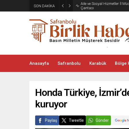
Aile ve Sosyal Hizmetler İl M
SON DAKİKA
Çantası
Anasayfa
Safranbolu
Karabük
Bölge 
Honda Türkiye, İzmir’de
kuruyor
Paylaş
Tweetle
Gönder