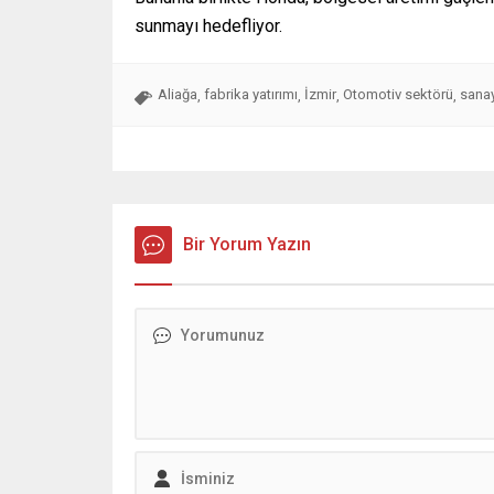
sunmayı hedefliyor.
Aliağa
fabrika yatırımı
İzmir
Otomotiv sektörü
sanay
,
,
,
,
Bir Yorum Yazın