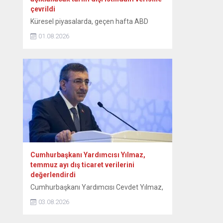
çevrildi
Küresel piyasalarda, geçen hafta ABD
Merkez Bankası (Fed) başta olmak üzere
01.08.2026
merkez bankalarının faiz kararları, Orta
Doğu’da devam eden jeopolitik
gelişmelerle karışık seyir izlenirken, gözler
ABD’de açıklanacak tarım dışı istihdam
verisine çevrildi. Orta Doğu’ya ilişkin haber
akışından gelen karışık sinyaller, teknoloji
hisselerindeki sert dalgalanmalar,
açıklanan bilançolar ve önde gelen
merkez...
Cumhurbaşkanı Yardımcısı Yılmaz,
temmuz ayı dış ticaret verilerini
değerlendirdi
Cumhurbaşkanı Yardımcısı Cevdet Yılmaz,
“Çatışma ortamının etkisiyle dünya
03.08.2026
ticaretindeki zayıf görünümün sürdüğü bu
dönemde, Türkiye’nin ihracatı güçlü üretim