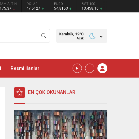
RAM ALTIN
DOLAR
EURO
BIST 100
.175,37
47,5127
54,8153
13.458,10
Karabük,
19
°C
Açık
i
Resmi İlanlar
EN ÇOK OKUNANLAR