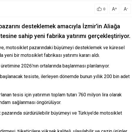
A
A
+
-
0
azarını desteklemek amacıyla İzmir’in Aliağa
tesine sahip yeni fabrika yatırımı gerçekleştiriyor.
iye, motosiklet pazarındaki büyümeyi desteklemek ve küresel
 yeni bir motosiklet fabrikası yatırımı kararı aldı.
 üretimine 2026’nın ortalarında başlanması planlanıyor.
 başlanacak tesiste, ilerleyen dönemde bunun yıllık 200 bin adet
anan tesis için yatırımın toplam tutarı 760 milyon lira olarak
tihdam sağlanması öngörülüyor.
et pazarında sürdürülebilir büyümeyi ve Türkiye’de motosiklet
rmeyi, tüketicilere yüksek kaliteli, ulaşılabilir ve cazip ürünler