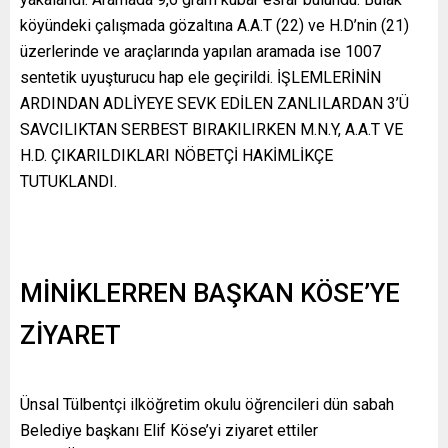
köyündeki çalışmada gözaltına A.A.T (22) ve H.D’nin (21)
üzerlerinde ve araçlarında yapılan aramada ise 1007
sentetik uyuşturucu hap ele geçirildi. İŞLEMLERİNİN
ARDINDAN ADLİYEYE SEVK EDİLEN ZANLILARDAN 3’Ü
SAVCILIKTAN SERBEST BIRAKILIRKEN M.N.Y, A.A.T VE
H.D. ÇIKARILDIKLARI NÖBETÇİ HAKİMLİKÇE
TUTUKLANDI.
MİNİKLERREN BAŞKAN KÖSE’YE
ZİYARET
Ünsal Tülbentçi ilköğretim okulu öğrencileri dün sabah
Belediye başkanı Elif Köse’yi ziyaret ettiler