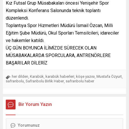
Kız Futsal Grup Müsabakaları öncesi Yenişehir Spor
Kompleksi Konferans Salonunda teknik toplantı
düzenlendi.
Toplantıya Spor Hizmetleri Müdürü İsmail Özcan, Milli
Eğitim Şube Müdürü, Okul Sporları Temsilcileri, idareciler
ve hakemler katıldı.
ÜÇ GÜN BOYUNCA İLİMİZDE SÜRECEK OLAN
MÜSABAKALARDA SPORCULARA, ANTRENÖRLERE
BAŞARILAR DİLERİZ
her dilden
Karabük
karabük haberleri
köşe yazısı
Mustafa Özyurt
,
,
,
,
,
safranbolu
Safranbolu Birlik Haber
safranbolu haber
,
,
Bir Yorum Yazın