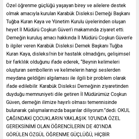
Özel öğrenme güçlüğü yaşayan birey ve ailelere destek
olmak amacıyla kurulan Karabük Disleksi Derneği Başkanı
Tuğba Kuran Kaya ve Yönetim Kurulu üyelerinden oluşan
heyet İl Müdürü Coşkun Güven’i makamında ziyaret etti.
Derneğin kuruluş amacı hakkında İl Müdürü Coşkun Güven’e
b ilgiler veren Karabük Disleksi Dernek Başkanı Tuğba
Kuran Kaya, disleksi’nin bir hastalık olmadığını, gelişimsel
bir farklılık olduğunu ifade ederek, “Beynin kelimeleri
oluşturan sembollerin ve kelimelerin hangi seslerden
meydana geldiğini algılaması ile ilgili bir problem olarak
ifade edilebilir. Karabük Disleksi Derneğinin ziyaretinden
duyduğu memnuniyeti dile getiren İl Müdürümüz Coşkun
Güven, derneğin ilimize hayırlı olması temennisinde
bulunarak çalışmalarınızda başarılar diliyorum.”dedi. OKUL
ÇAĞINDAKİ ÇOCUKLARIN YAKLAŞIK 10’UNDA ÖZEL
GEREKSİNİMİ OLAN ÖĞRENCİLERİN DE 40’INDA
GÖRÜLEN ÖZGÜL ÖĞRENME GÜÇLÜĞÜ, HİÇBİR