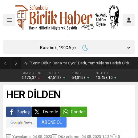
Karabük,
19
°C
Açık
“Senin Oğlun Bana Yazıyor” Dedi, Yumrukların Hedefi Oldu
GRAM ALTIN
DOLAR
EURO
BIST 100
6.175,37
47,5127
54,8153
13.458,10
HER DİLDEN
Paylaş
Tweetle
Gönder
ABONE OL
Yayınlama: 04.05.2023
Düzenleme: 04.05.2023 14:31
0