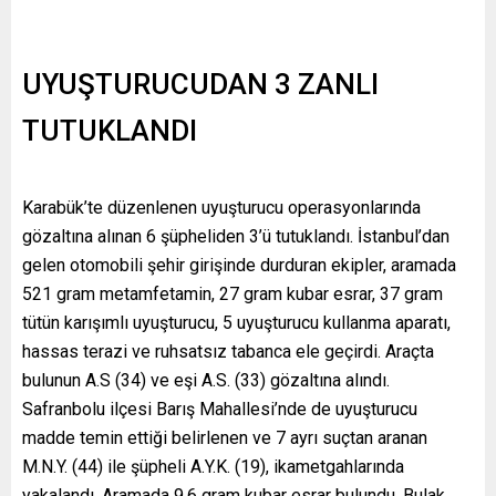
UYUŞTURUCUDAN 3 ZANLI
TUTUKLANDI
Karabük’te düzenlenen uyuşturucu operasyonlarında
gözaltına alınan 6 şüpheliden 3’ü tutuklandı. İstanbul’dan
gelen otomobili şehir girişinde durduran ekipler, aramada
521 gram metamfetamin, 27 gram kubar esrar, 37 gram
tütün karışımlı uyuşturucu, 5 uyuşturucu kullanma aparatı,
hassas terazi ve ruhsatsız tabanca ele geçirdi. Araçta
bulunun A.S (34) ve eşi A.S. (33) gözaltına alındı.
Safranbolu ilçesi Barış Mahallesi’nde de uyuşturucu
madde temin ettiği belirlenen ve 7 ayrı suçtan aranan
M.N.Y. (44) ile şüpheli A.Y.K. (19), ikametgahlarında
yakalandı. Aramada 9,6 gram kubar esrar bulundu. Bulak