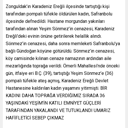
Zonguldak’ın Karadeniz Ereğli ilçesinde tartıştığı kişi
tarafından pompalı tüfekle öldürülen kadın, Safranbolu
ilçesinde defnedildi. Hastane morgundan yakınları
tarafından alınan Yeşim Sönmez’in cenazesi, Karadeniz
Ereğli’deki evinin önüne getirilerek helallik alındı.
Sönmez’in cenazesi, daha sonra memleketi Safranbolu’ya
bağlı Gündoğan köyüne götürüldü. Sönmez’in cenazesi,
köy camisinde kılınan cenaze namazının ardından aile
mezarlığında toprağa verildi. Ömerli Mahallesi’nde önceki
gün, itfaiye eri B.Ç. (39), tartıştığı Yeşim Sönmez’e (36)
pompalı tüfekle ateş açmış, Karadeniz Ereğli Devlet
Hastanesine kaldırılan kadın yaşamını yitirmişti. BİR
KADINI DAHA TOPRAĞA VERDİĞİMİZ SIRADA 36
YAŞINDAKİ YEŞİM’İN KATILI EMNİYET GÜÇLERİ
TARAFINDAN YAKALANDI VE TUTUKLANDI UMARIZ
HAFİFLETİCİ SEBEP ÇIKMAZ