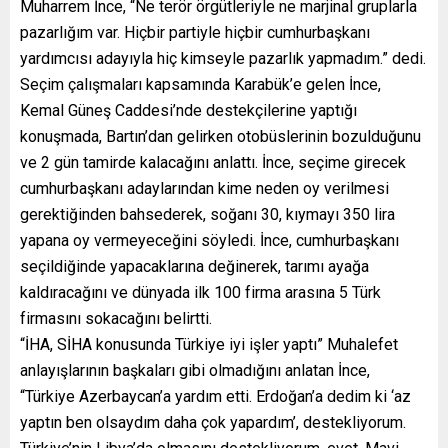
Muharrem İnce, “Ne terör örgütleriyle ne marjinal gruplarla
pazarlığım var. Hiçbir partiyle hiçbir cumhurbaşkanı
yardımcısı adayıyla hiç kimseyle pazarlık yapmadım.” dedi.
Seçim çalışmaları kapsamında Karabük’e gelen İnce,
Kemal Güneş Caddesi’nde destekçilerine yaptığı
konuşmada, Bartın’dan gelirken otobüslerinin bozulduğunu
ve 2 gün tamirde kalacağını anlattı. İnce, seçime girecek
cumhurbaşkanı adaylarından kime neden oy verilmesi
gerektiğinden bahsederek, soğanı 30, kıymayı 350 lira
yapana oy vermeyeceğini söyledi. İnce, cumhurbaşkanı
seçildiğinde yapacaklarına değinerek, tarımı ayağa
kaldıracağını ve dünyada ilk 100 firma arasına 5 Türk
firmasını sokacağını belirtti.
“İHA, SİHA konusunda Türkiye iyi işler yaptı” Muhalefet
anlayışlarının başkaları gibi olmadığını anlatan İnce,
“Türkiye Azerbaycan’a yardım etti. Erdoğan’a dedim ki ‘az
yaptın ben olsaydım daha çok yapardım’, destekliyorum.