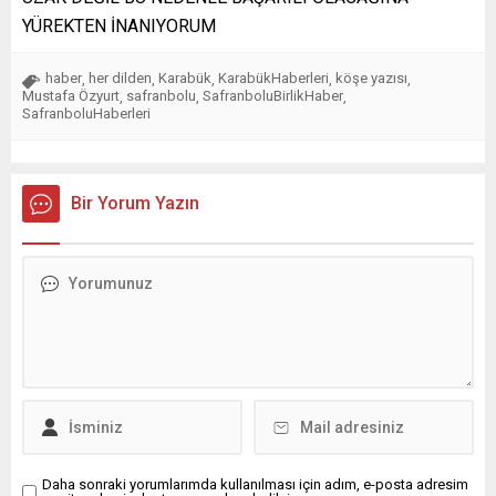
YÜREKTEN İNANIYORUM
haber
her dilden
Karabük
KarabükHaberleri
köşe yazısı
,
,
,
,
,
Mustafa Özyurt
safranbolu
SafranboluBirlikHaber
,
,
,
SafranboluHaberleri
Bir Yorum Yazın
Daha sonraki yorumlarımda kullanılması için adım, e-posta adresim