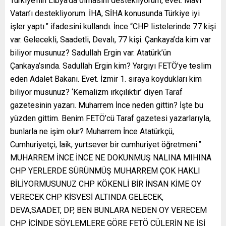
Türkiye’nin Libya’da olmasını destekliyorum, evet. Mavi
Vatan’ı destekliyorum. İHA, SİHA konusunda Türkiye iyi
işler yaptı.” ifadesini kullandı. İnce “CHP listelerinde 77 kişi
var. Gelecekli, Saadetli, Devalı, 77 kişi. Çankaya’da kim var
biliyor musunuz? Sadullah Ergin var. Atatürk’ün
Çankaya’sında. Sadullah Ergin kim? Yargıyı FETÖ’ye teslim
eden Adalet Bakanı. Evet. İzmir 1. sıraya koydukları kim
biliyor musunuz? ‘Kemalizm ırkçılıktır’ diyen Taraf
gazetesinin yazarı. Muharrem İnce neden gittin? İşte bu
yüzden gittim. Benim FETÖ’cü Taraf gazetesi yazarlarıyla,
bunlarla ne işim olur? Muharrem İnce Atatürkçü,
Cumhuriyetçi, laik, yurtsever bir cumhuriyet öğretmeni.”
MUHARREM İNCE İNCE NE DOKUNMUŞ NALINA MIHINA
CHP YERLERDE SÜRÜNMÜŞ MUHARREM ÇOK HAKLI
BİLİYORMUSUNUZ CHP KÖKENLİ BİR İNSAN KİME OY
VERECEK CHP KİSVESİ ALTINDA GELECEK,
DEVA,SAADET, DP, BEN BUNLARA NEDEN OY VERECEM
CHP İÇİNDE SÖYLEMLERE GÖRE FETÖ CÜLERİN NE İŞİ