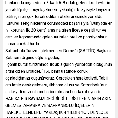
başlarında inşa edilen, 3 katlı 6-8 odalı geleneksel evlerin
yer aldığı ilçe, büyükşehirlere yakınlığı dolayısıyla bayram
tatili için en çok tercih edilen rotalar arasında yer aldı.
Kültürel zenginliklerini korumadaki başarısıyla “Dünyada en
iyi korunan ilk 20 kent” arasına giren ilçeye çeşitli tur ve
geziler kapsamında gelen turistler, otel ve pansiyonların
tamamını doldurdu.
Safranbolu Turizm İşletmecileri Derneği (SAFTİD) Başkanı
Şebnem Urgancıoğlu Ergüder,.
İlçenin kültür turizminde ilk akla gelen yerlerden olduğunun
altını çizen Ergüder, “150 binin üstünde konuk
ağırladığımızı düşünüyoruz. Gerçekten hareketliydi. Tabii
ara tatile denk gelmesi, ilkbahar oluşu ve Safranbolu’nun
en keyifli sezonlarından biri olması bunda rol oynadı.
HARİKA BİR BAYRAM GEÇİRİLDİ TURİSTLERİN AKIN AKIN
GELMESİ AMASRA VE SAFRANBOLU İLÇELERİNİ
HAREKETLENDERDİ YAKLAŞIK 4 YILDIR YOK DENECEK