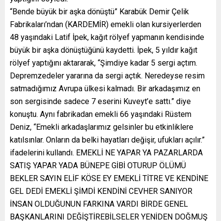
“Bende büyük bir aşka dönüştü” Karabük Demir Çelik
Fabrikaları’ndan (KARDEMİR) emekli olan kursiyerlerden
48 yaşındaki Latif İpek, kağıt rölyef yapmanın kendisinde
büyük bir aşka dönüştüğünü kaydetti. İpek, 5 yıldır kağıt
rölyef yaptığını aktararak, “Şimdiye kadar 5 sergi açtım.
Depremzedeler yararına da sergi açtık. Neredeyse resim
satmadığımız Avrupa ülkesi kalmadı. Bir arkadaşımız en
son sergisinde sadece 7 eserini Kuveyt’e sattı.” diye
konuştu. Aynı fabrikadan emekli 66 yaşındaki Rüstem
Deniz, “Emekli arkadaşlarımız gelsinler bu etkinliklere
katılsınlar. Onların da belki hayatları değişir, ufukları açılır.”
ifadelerini kullandı. EMEKLİ NE YAPAR YA PAZARLARDA
SATIŞ YAPAR YADA BÜNEPE GİBİ OTURUP ÖLÜMÜ
BEKLER SAYIN ELİF KÖSE EY EMEKLİ TİTRE VE KENDİNE
GEL DEDİ EMEKLİ ŞİMDİ KENDİNİ CEVHER SANIYOR
İNSAN OLDUĞUNUN FARKINA VARDI BİRDE GENEL
BAŞKANLARINI DEĞİŞTİREBİLSELER YENİDEN DOĞMUŞ