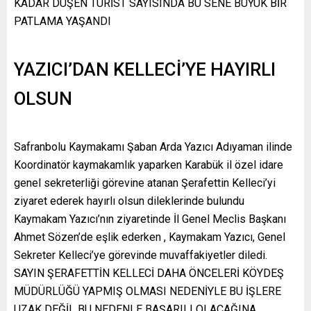
KADAR DÜŞEN TURİST SAYISINDA BU SENE BÜYÜK BİR
PATLAMA YAŞANDI
YAZICI’DAN KELLECİ’YE HAYIRLI
OLSUN
Safranbolu Kaymakamı Şaban Arda Yazıcı Adıyaman ilinde
Koordinatör kaymakamlık yaparken Karabük il özel idare
genel sekreterliği görevine atanan Şerafettin Kelleci’yi
ziyaret ederek hayırlı olsun dileklerinde bulundu
Kaymakam Yazıcı’nın ziyaretinde İl Genel Meclis Başkanı
Ahmet Sözen’de eşlik ederken , Kaymakam Yazıcı, Genel
Sekreter Kelleci’ye görevinde muvaffakiyetler diledi.
SAYIN ŞERAFETTİN KELLECİ DAHA ÖNCELERİ KÖYDEŞ
MÜDÜRLÜĞÜ YAPMIŞ OLMASI NEDENİYLE BU İŞLERE
UZAK DEĞİL BU NEDENLE BAŞARILI OLACAĞINA