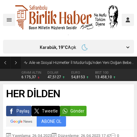
Karabük,
19
°C
Açık
Aile ve Sosyal Hizmetler İl Müdürlüğü’nden Yeni Doğan Bebekler İçin Destek Çantası
GRAM ALTIN
DOLAR
EURO
BIST 100
6.175,37
47,5127
54,8153
13.458,10
HER DİLDEN
Paylaş
Tweetle
Gönder
ABONE OL
Yayınlama: 26.04.2023
Düzenleme: 26.04.2023 17:47
0