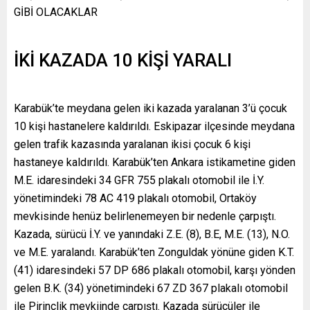
GİBİ OLACAKLAR
İKİ KAZADA 10 KİŞİ YARALI
Karabük’te meydana gelen iki kazada yaralanan 3’ü çocuk
10 kişi hastanelere kaldırıldı. Eskipazar ilçesinde meydana
gelen trafik kazasında yaralanan ikisi çocuk 6 kişi
hastaneye kaldırıldı. Karabük’ten Ankara istikametine giden
M.E. idaresindeki 34 GFR 755 plakalı otomobil ile İ.Y.
yönetimindeki 78 AC 419 plakalı otomobil, Ortaköy
mevkisinde henüz belirlenemeyen bir nedenle çarpıştı.
Kazada, sürücü İ.Y. ve yanındaki Z.E. (8), B.E, M.E. (13), N.O.
ve M.E. yaralandı. Karabük’ten Zonguldak yönüne giden K.T.
(41) idaresindeki 57 DP 686 plakalı otomobil, karşı yönden
gelen B.K. (34) yönetimindeki 67 ZD 367 plakalı otomobil
ile Pirinçlik mevkiinde çarpıştı. Kazada sürücüler ile