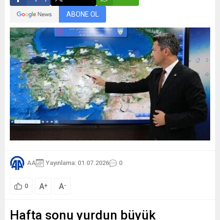
ABONE OL
AA
Yayınlama: 01.07.2026
0
A
A
+
-
0
Hafta sonu yurdun büyük