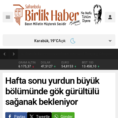
Karabük,
19
°C
Açık
Aile ve Sosyal Hizmetler İl Müdürlüğü’nden Yeni Doğan Bebekler İçin Destek Çantası
GRAM ALTIN
DOLAR
EURO
BIST 100
6.175,37
47,5127
54,8153
13.458,10
Hafta sonu yurdun büyük
bölümünde gök gürültülü
sağanak bekleniyor
Paylaş
Tweetle
Gönder