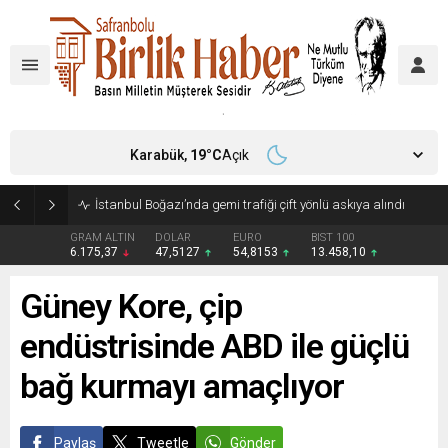
Karabük,
19
°C
Açık
İstanbul Boğazı’nda gemi trafiği çift yönlü askıya alındı
GRAM ALTIN
DOLAR
EURO
BIST 100
6.175,37
47,5127
54,8153
13.458,10
Güney Kore, çip
endüstrisinde ABD ile güçlü
bağ kurmayı amaçlıyor
Paylaş
Tweetle
Gönder