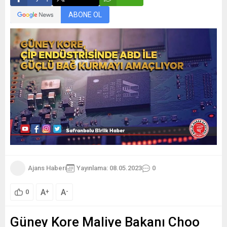
ABONE OL
Ajans Haberi
Yayınlama: 08.05.2023
0
A
A
+
-
0
Güney Kore Maliye Bakanı Choo