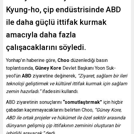
Kyung-ho, çip endüstrisinde ABD
ile daha güçlü ittifak kurmak
amacıyla daha fazla
çalışacaklarını söyledi.
Yonhap’ın haberine göre,
Choo
düzenlediği basın
toplantısında,
Güney Kore
Devlet Başkanı Yoon Suk-
yeol’ün
ABD
ziyaretine değinerek,
“Ziyaret, sağlam bir ileri
teknoloji geliştirmek ve kültürel ittifak kurmak için sağlam
zemin hazırladı.”
ifadesini kullandı.
ABD ziyaretinin sonuçlarını
“somutlaştırmak”
için hiçbir
çabadan kaçınmayacaklarını belirten Choo,
“Güney Kore,
ABD ile ortak projeler ve hükümet ile özel sektör arasında
dünyanın gelişmiş çip ittifakının zeminini oluşturan bir
işbirliği arayacak.”
dedi.