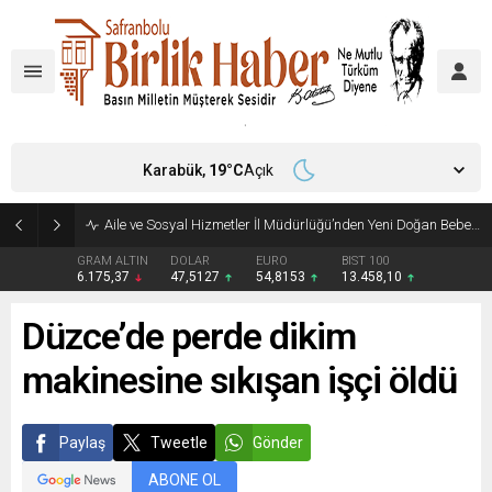
Karabük,
19
°C
Açık
Aile ve Sosyal Hizmetler İl Müdürlüğü’nden Yeni Doğan Bebekler İçin Destek Çantası
GRAM ALTIN
DOLAR
EURO
BIST 100
6.175,37
47,5127
54,8153
13.458,10
Düzce’de perde dikim
makinesine sıkışan işçi öldü
Paylaş
Tweetle
Gönder
ABONE OL