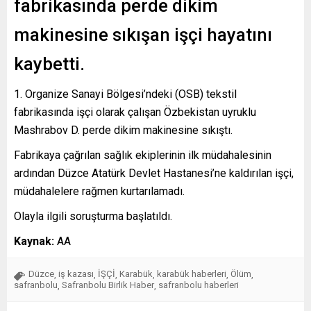
fabrikasında perde dikim
makinesine sıkışan işçi hayatını
kaybetti.
1. Organize Sanayi Bölgesi’ndeki (OSB) tekstil
fabrikasında işçi olarak çalışan Özbekistan uyruklu
Mashrabov D. perde dikim makinesine sıkıştı.
Fabrikaya çağrılan sağlık ekiplerinin ilk müdahalesinin
ardından Düzce Atatürk Devlet Hastanesi’ne kaldırılan işçi,
müdahalelere rağmen kurtarılamadı.
Olayla ilgili soruşturma başlatıldı.
Kaynak:
AA
Düzce
iş kazası
İŞÇİ
Karabük
karabük haberleri
Ölüm
,
,
,
,
,
,
safranbolu
Safranbolu Birlik Haber
safranbolu haberleri
,
,