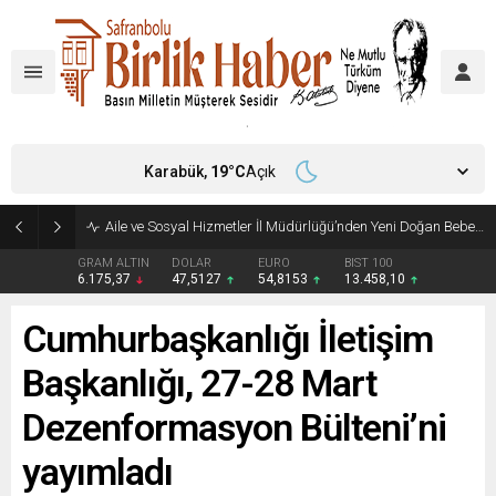
Karabük,
19
°C
Açık
Aile ve Sosyal Hizmetler İl Müdürlüğü’nden Yeni Doğan Bebekler İçin Destek Çantası
GRAM ALTIN
DOLAR
EURO
BIST 100
6.175,37
47,5127
54,8153
13.458,10
Cumhurbaşkanlığı İletişim
Başkanlığı, 27-28 Mart
Dezenformasyon Bülteni’ni
yayımladı