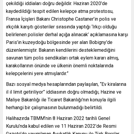
çekildiği iddiaları doğru değildir. Haziran 2020’de
kaydedildiği tespit edilen kelepçe atma protestosu,
Fransa İçişleri Bakanı Christophe Castaner’in polis ve
ırkçılık karşıtı gösteriler sırasında yaptığı ‘Irkçı olduğu
belirlenen polisler derhal açığa alınacak’ açıklamasına karşı
Paris’in kuzeydoğu bölgesinde yer alan Bobigny’de
düzenlenmiştir. Bakanın kendilerini desteklemediğini
savunan tüm polis sendikaları ortak eylem kararı almış,
karakollarının önünde ve ülkenin önemli noktalarında
kelepçelerini yere atmışlardır.”
Bazı sosyal medya hesaplarından paylaşılan, “Ev kiralarına
il il limit getiriliyor” iddiasının doğru olmadığı, Hazine ve
Maliye Bakanlığı ile Ticaret Bakanlığı’nın konuyla ilgili
herhangi bir çalışmasının bulunmadığı belirtildi.
Halihazırda TBMM’nin 8 Haziran 2022 tarihli Genel
Kurulu’nda kabul edilen ve 11 Haziran 2022’de Resmi
Gazete’de yayımlanan Avukatlık Kanunu ile Türk Borçlar