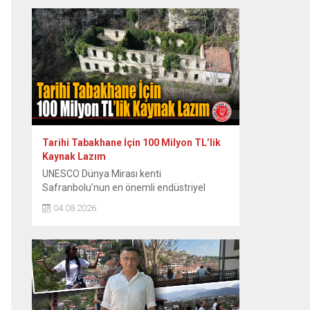
zor anları ve sonrasındaki renkli diyalogları
yıllar sonra paylaştı. Dönemin Safranbolu
Belediye Başkanı Mustafa Eren’in davetiyle
konser vermek üzere Safranbolu’ya gelen
ünlü sanatçı Emel Sayın, konakladığı tarihi
konakta sahne hazırlığı yaparken...
Tarihi Tabakhane İçin 100 Milyon TL’lik
Kaynak Lazım
UNESCO Dünya Mirası kenti
Safranbolu’nun en önemli endüstriyel
miraslarından biri olan tarihi Eski
04.08.2026
Tabakhane Binası’nın rölöve, restitüsyon
ve restorasyon projeleri Koruma Bölge
Kurulu tarafından onaylandı. Yapının ayağa
kaldırılması için onaylı proje hazır
tutulurken, 80 ila 100 milyon TL’yi bulan
restorasyon maliyeti için kaynak arayışları
hız kazandı. Safranbolu Belediyesi Kültürel