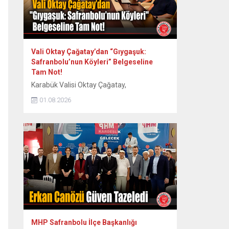
Vali Oktay Çağatay’dan “Gıygaşuk:
Safranbolu’nun Köyleri” Belgeseline
Tam Not!
Karabük Valisi Oktay Çağatay,
Safranbolu’nun 60 köyünün somut ve
01.08.2026
somut olmayan kültürel mirasını kayıt
altına alan “Gıygaşuk: Safranbolu’nun
Köyleri” adlı uzun metraj belgesel filmini
izledi. Vali Oktay Çağatay, Vali Yardımcıları
Erol Özkan ve Kerem Süleyman Yüksel ile
birlikte özel gösterime katıldı. Etkinlikte
ayrıca Safranbolu Alan Başkanı Cemil
Belder, Kültürel Miras...
MHP Safranbolu İlçe Başkanlığı