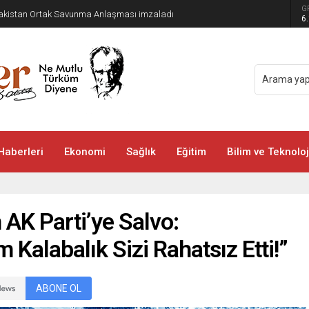
G
 Pakistan Ortak Savunma Anlaşması imzaladı
6
Haberleri
Ekonomi
Sağlık
Eğitim
Bilim ve Teknoloj
 AK Parti’ye Salvo:
alabalık Sizi Rahatsız Etti!”
ABONE OL