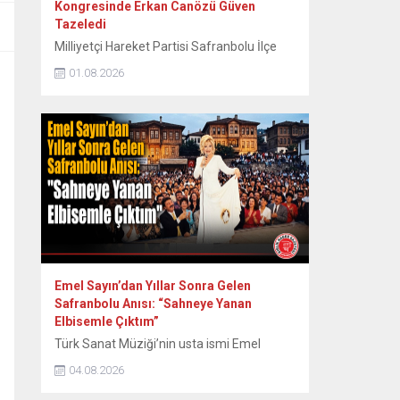
Kongresinde Erkan Canözü Güven
Tazeledi
Milliyetçi Hareket Partisi Safranbolu İlçe
Teşkilatının 15. Olağan Kongresinde tek
01.08.2026
aday olarak seçime giren mevcut başkan
Erkan Canözü, delegelerin oylarını alarak
yeniden başkan seçildi. MHP Safranbolu
İlçe Teşkilatının 15. Olağan Kongresi, Sunal
Tülbentçi Öğretmenevi’nde yoğun bir
katılımla gerçekleştirildi. Kongreye tek liste
ile giren mevcut İlçe Başkanı Erkan
Canözü, delegelerin güvenini...
Emel Sayın’dan Yıllar Sonra Gelen
Safranbolu Anısı: “Sahneye Yanan
Elbisemle Çıktım”
Türk Sanat Müziği’nin usta ismi Emel
Sayın, 90’lı yılların başında Safranbolu’da
04.08.2026
verdiği konserde sahne kostümünün
ütülenirken yanması nedeniyle yaşadığı