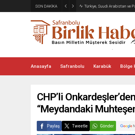
SON DAKİKA
Türkiye, Suudi Arabistan ve
Anasayfa
Safranbolu
Karabük
Bölge 
CHP’li Onkardeşler’den
“Meydandaki Muhteşem K
Paylaş
Tweetle
Gönder