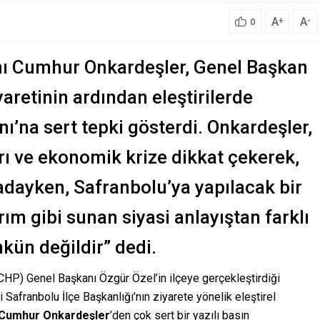
A
A
+
-
0
nı Cumhur Onkardeşler, Genel Başkan
aretinin ardından eleştirilerde
ı’na sert tepki gösterdi. Onkardeşler,
rı ve ekonomik krize dikkat çekerek,
adayken, Safranbolu’ya yapılacak bir
rım gibi sunan siyasi anlayıştan farklı
ün değildir” dedi.
(CHP) Genel Başkanı Özgür Özel’in ilçeye gerçekleştirdiği
i Safranbolu İlçe Başkanlığı’nın ziyarete yönelik eleştirel
 Cumhur Onkardeşler
’den çok sert bir yazılı basın