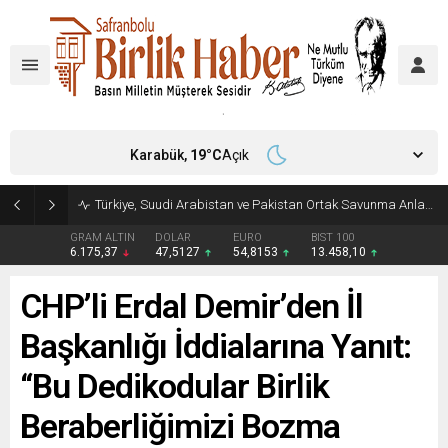
Karabük,
19
°C
Açık
Türkiye, Suudi Arabistan ve Pakistan Ortak Savunma Anlaşması imzaladı
GRAM ALTIN
DOLAR
EURO
BIST 100
6.175,37
47,5127
54,8153
13.458,10
CHP’li Erdal Demir’den İl
Başkanlığı İddialarına Yanıt:
“Bu Dedikodular Birlik
Beraberliğimizi Bozma