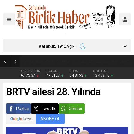
Karabük,
19
°C
Açık
Karabük’te Yaya Geçidi Kazası Can Aldı
GRAM ALTIN
DOLAR
EURO
BIST 100
6.175,37
47,5127
54,8153
13.458,10
BRTV ailesi 28. Yılında
Paylaş
Tweetle
Gönder
ABONE OL