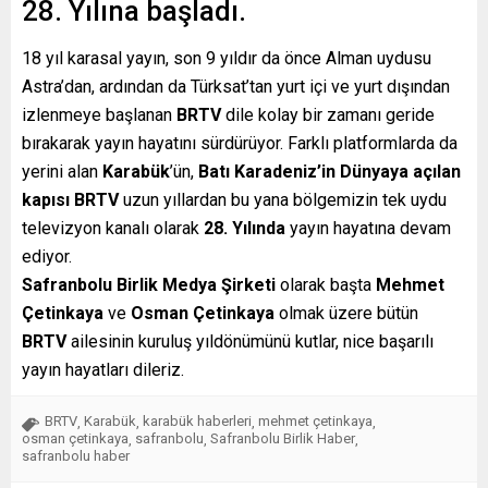
28. Yılına başladı.
18 yıl karasal yayın, son 9 yıldır da önce Alman uydusu
Astra’dan, ardından da Türksat’tan yurt içi ve yurt dışından
izlenmeye başlanan
BRTV
dile kolay bir zamanı geride
bırakarak yayın hayatını sürdürüyor. Farklı platformlarda da
yerini alan
Karabük
’ün,
Batı Karadeniz’in Dünyaya açılan
kapısı BRTV
uzun yıllardan bu yana bölgemizin tek uydu
televizyon kanalı olarak
28. Yılında
yayın hayatına devam
ediyor.
Safranbolu Birlik Medya Şirketi
olarak başta
Mehmet
Çetinkaya
ve
Osman Çetinkaya
olmak üzere bütün
BRTV
ailesinin kuruluş yıldönümünü kutlar, nice başarılı
yayın hayatları dileriz.
BRTV
Karabük
karabük haberleri
mehmet çetinkaya
,
,
,
,
osman çetinkaya
safranbolu
Safranbolu Birlik Haber
,
,
,
safranbolu haber