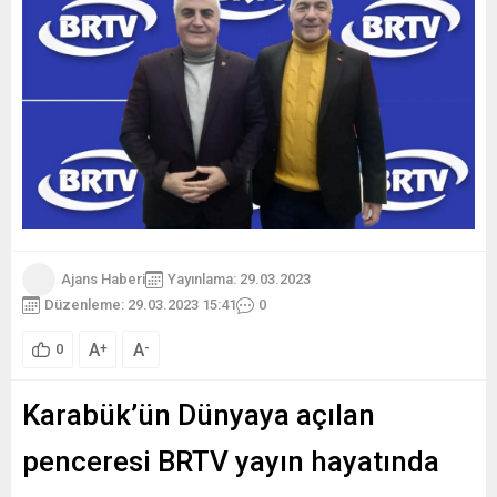
Ajans Haberi
Yayınlama: 29.03.2023
Düzenleme: 29.03.2023 15:41
0
A
A
+
-
0
Karabük’ün Dünyaya açılan
penceresi BRTV yayın hayatında