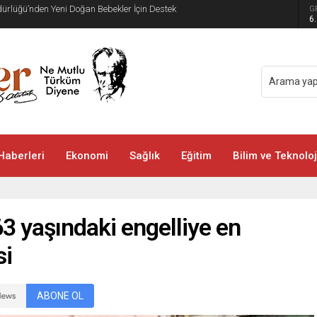
üdürlüğü’nden Yeni Doğan Bebekler İçin Destek
G
6
Haberleri
Ekonomi
Sağlık
Eğitim
Bilim ve Teknoloj
3 yaşındaki engelliye en
si
ABONE OL