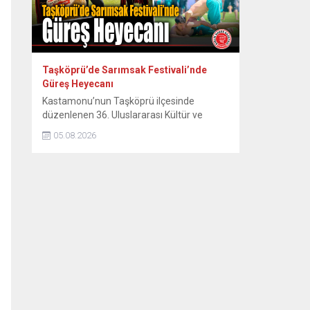
Taşköprü’de Sarımsak Festivali’nde
Güreş Heyecanı
Kastamonu’nun Taşköprü ilçesinde
düzenlenen 36. Uluslararası Kültür ve
Sarımsak Festivali kapsamında Gençler
05.08.2026
Karakucak Türkiye Şampiyonası ile
Başpehlivan Güreşleri heyecanı başladı.
Kastamonu’nun dünyaca ünlü sarımsağıyla
tanınan Taşköprü ilçesinde, 36. Uluslararası
Kültür ve Sarımsak Festivali coşkusu ata
sporu güreş müsabakalarıyla zirveye
tırmandı. Festival etkinlikleri çerçevesinde
organize edilen Gençler Karakucak Türkiye
Şampiyonası ve...