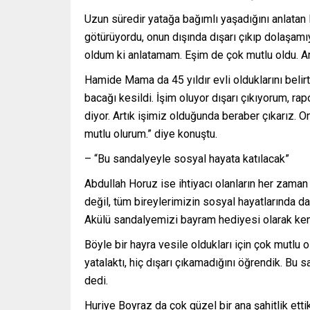
Uzun süredir yatağa bağımlı yaşadığını anlata
götürüyordu, onun dışında dışarı çıkıp dolaşam
oldum ki anlatamam. Eşim de çok mutlu oldu. Art
Hamide Mama da 45 yıldır evli olduklarını belir
bacağı kesildi. İşim oluyor dışarı çıkıyorum, rapo
diyor. Artık işimiz olduğunda beraber çıkarız.
mutlu olurum.” diye konuştu.
– “Bu sandalyeyle sosyal hayata katılacak”
Abdullah Horuz ise ihtiyacı olanların her zaman
değil, tüm bireylerimizin sosyal hayatlarında d
Akülü sandalyemizi bayram hediyesi olarak kendi
Böyle bir hayra vesile oldukları için çok mutlu 
yatalaktı, hiç dışarı çıkamadığını öğrendik. Bu s
dedi.
Huriye Boyraz da çok güzel bir ana şahitlik etti