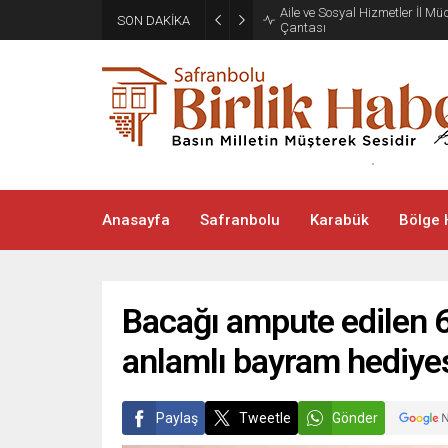
Aile ve Sosyal Hizmetler İl M
SON DAKİKA
Çantası
Anasayfa
Safranbolu
Karabük
Bölge 
Bacağı ampute edilen 6
anlamlı bayram hediye
Paylaş
Tweetle
Gönder