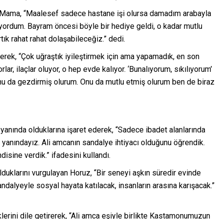
n Mama, “Maalesef sadece hastane işi olursa damadım arabayla
ıyordum. Bayram öncesi böyle bir hediye geldi, o kadar mutlu
ık rahat rahat dolaşabileceğiz.” dedi.
terek, “Çok uğraştık iyileştirmek için ama yapamadık, en son
rlar, ilaçlar oluyor, o hep evde kalıyor. ‘Bunalıyorum, sıkılıyorum’
 Onu da gezdirmiş olurum. Onu da mutlu etmiş olurum ben de biraz
 yanında olduklarına işaret ederek, “Sadece ibadet alanlarında
a yanındayız. Ali amcanın sandalye ihtiyacı olduğunu öğrendik.
sine verdik.” ifadesini kullandı.
olduklarını vurgulayan Horuz, “Bir seneyi aşkın süredir evinde
andalyeyle sosyal hayata katılacak, insanların arasına karışacak.”
klerini dile getirerek, “Ali amca eşiyle birlikte Kastamonumuzun