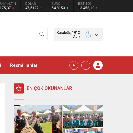
RAM ALTIN
DOLAR
EURO
BIST 100
.175,37
47,5127
54,8153
13.458,10
Karabük,
19
°C
Açık
i
Resmi İlanlar
EN ÇOK OKUNANLAR