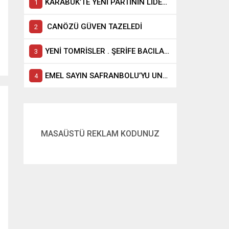
KARABÜK’TE YENİ PARTİNİN LİDERİ ELİF KÖSE Mİ?
CANÖZÜ GÜVEN TAZELEDİ
YENİ TOMRİSLER . ŞERİFE BACILAR GELİYOR
EMEL SAYIN SAFRANBOLU’YU UNUTAMIYOR
MASAÜSTÜ REKLAM KODUNUZ