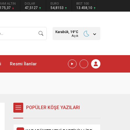
RAM ALTIN
DOLAR
EURO
BIST 100
.175,37
47,5127
54,8153
13.458,10
Karabük,
19
°C
Açık
i
Resmi İlanlar
POPÜLER KÖŞE YAZILARI