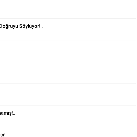
i Doğruyu Söylüyor!..
mamış!..
çi!