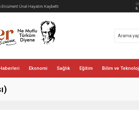
G
 Pakistan Ortak Savunma Anlaşması imzaladı
6
Haberleri
Ekonomi
Sağlık
Eğitim
Bilim ve Teknoloj
ı)