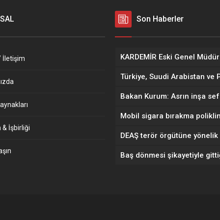
SAL
Son Haberler
 İletişim
ızda
aynakları
& İşbirliği
aşın