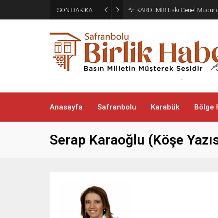
SON DAKİKA
Türkiye, Suudi Arabistan ve
Anasayfa
Safranbolu
Karabük
Bölge 
Serap Karaoğlu (Köşe Yazıs