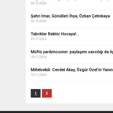
09.12.2024
Şehri İmar, Gönülleri İhya; Özkan Çetinkaya
02.12.2024
Tebrikler Rektör Hocaya!…
25.11.2024
Müftü yardımcısının paylaşımı savcılığı da ilgi
18.11.2024
Milletvekili Cevdet Akay, Özgür Özel’in Yanı
10.11.2024
1
2