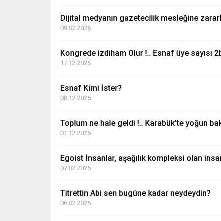
Dijital medyanın gazetecilik mesleğine zara
09.02.2026
Kongrede izdiham Olur !.. Esnaf üye sayısı 2b
17.12.2025
Esnaf Kimi İster?
08.12.2025
Toplum ne hale geldi !.. Karabük’te yoğun bak
01.12.2025
Egoist İnsanlar, aşağılık kompleksi olan insa
07.02.2025
Titrettin Abi sen bugüne kadar neydeydin?
06.02.2025