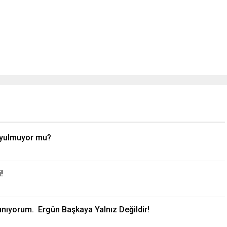
duyulmuyor mu?
 dersi!
kınıyorum. Ergün Başkaya Yalnız Değildir!