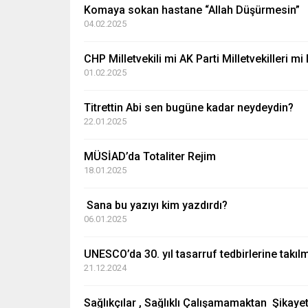
Komaya sokan hastane “Allah Düşürmesin”
04.02.2025
CHP Milletvekili mi AK Parti Milletvekilleri m
01.02.2025
Titrettin Abi sen bugüne kadar neydeydin?
22.01.2025
MÜSİAD’da Totaliter Rejim
18.01.2025
Sana bu yazıyı kim yazdırdı?
06.01.2025
UNESCO’da 30. yıl tasarruf tedbirlerine takıl
21.12.2024
Sağlıkçılar , Sağlıklı Çalışamamaktan Şikayet