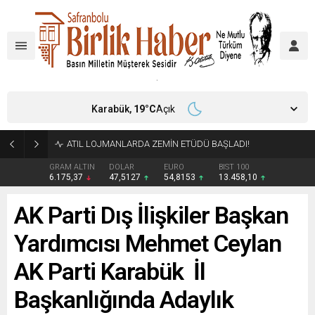
Karabük,
19
°C
Açık
ATIL LOJMANLARDA ZEMİN ETÜDÜ BAŞLADI!
GRAM ALTIN
DOLAR
EURO
BIST 100
6.175,37
47,5127
54,8153
13.458,10
AK Parti Dış İlişkiler Başkan
Yardımcısı Mehmet Ceylan
AK Parti Karabük İl
Başkanlığında Adaylık