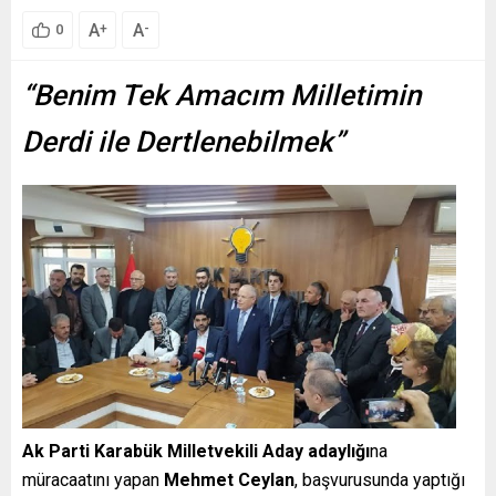
A
A
+
-
0
“Benim Tek Amacım Milletimin
Derdi ile Dertlenebilmek”
Ak Parti Karabük Milletvekili Aday adaylığı
na
müracaatını yapan
Mehmet Ceylan
, başvurusunda yaptığı