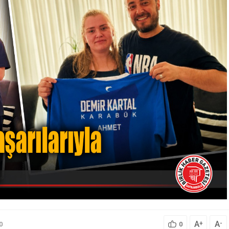
A
A
+
-
0
0