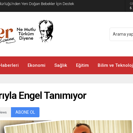
üdürlüğü’nden Yeni Doğan Bebekler İçin Destek
G
6
Haberleri
Ekonomi
Sağlık
Eğitim
Bilim ve Teknoloj
ıyla Engel Tanımıyor
ABONE OL