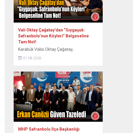
Vali Oktay Çağatay’dan “Gıygaşuk:
Safranbolu’nun Köyleri” Belgeseline
Tam Not!
Karabük Valisi Oktay Çağatay,
Safranbolu’nun 60 köyünün somut ve
01.08.2026
somut olmayan kültürel mirasını kayıt
altına alan “Gıygaşuk: Safranbolu’nun
Köyleri” adlı uzun metraj belgesel filmini
izledi. Vali Oktay Çağatay, Vali Yardımcıları
Erol Özkan ve Kerem Süleyman Yüksel ile
birlikte özel gösterime katıldı. Etkinlikte
ayrıca Safranbolu Alan Başkanı Cemil
Belder, Kültürel Miras...
MHP Safranbolu İlçe Başkanlığı