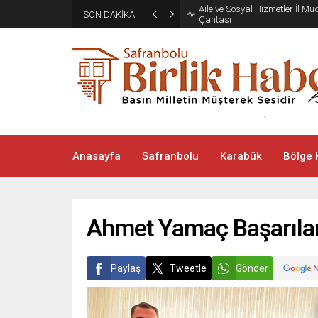
Aile ve Sosyal Hizmetler İl M
SON DAKİKA
Çantası
Anasayfa
Safranbolu
Karabük
Bölge 
Ahmet Yamaç Başarılar
Paylaş
Tweetle
Gönder