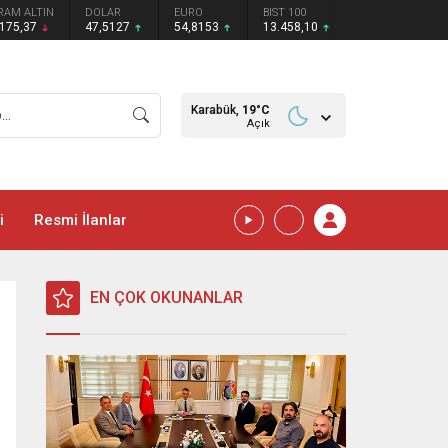
RAM ALTIN
DOLAR
EURO
BIST 100
.175,37
47,5127
54,8153
13.458,10
Karabük,
19
°C
Açık
i
Resmi İlanlar
EN ÇOK OKUNANLAR