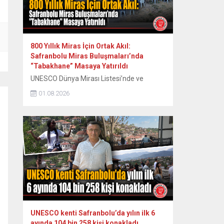
Miras...
800 Yıllık Miras İçin Ortak Akıl:
Safranbolu Miras Buluşmaları’nda
“Tabakhane” Masaya Yatırıldı
UNESCO Dünya Mirası Listesi’nde ve
Cittaslow (Sakin Şehir) ağında yer alan
01.08.2026
tarihi kent Safranbolu’da, kentin tarihsel ve
kültürel birikimini koruyarak geleceğe
aktarmayı hedefleyen “Safranbolu Miras
Buluşmaları” serisinin ikincisi
gerçekleştirildi. Safranbolu Belediyesi
Kültürel Miras Koruma Müdürlüğü
tarafından organize edilen etkinlik, kentin
tarihsel üretim kültürünün kalbinde yer
alan Eski Tabakhane Binası önündeki...
UNESCO kenti Safranbolu’da yılın ilk 6
ayında 104 bin 258 kişi konakladı