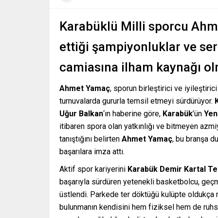
Karabüklü Milli sporcu Ahm
ettiği şampiyonluklar ve ser
camiasına ilham kaynağı o
Ahmet Yamaç
, sporun birleştirici ve iyileşti
turnuvalarda gururla temsil etmeyi sürdürüyor.
Uğur Balkan
‘ın haberine göre,
Karabük
’ün
Yen
itibaren spora olan yatkınlığı ve bitmeyen azmi
tanıştığını belirten
Ahmet Yamaç
, bu branşa d
başarılara imza attı.
Aktif spor kariyerini
Karabük Demir Kartal Te
başarıyla sürdüren yetenekli basketbolcu, g
üstlendi. Parkede ter döktüğü kulüpte oldukça m
bulunmanın kendisini hem fiziksel hem de ruhsal