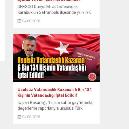
UNESCO Dünya Miras Listesindeki
Karabük’ün Safranbolu ilçesinde yılın ilk 6
ayında konaklayan yerli turist sayısında
04.08.2026
yüzde 7,1 artış yaşanırken, yabancı turist
sayısında ise yüzde 13 düşüş yaşandı.
Osmanlı döneminden kalma han, hamam,
cami, çeşme, köprü ve geleneksel
konaklarıyla her yıl yüz binlerce ziyaretçiyi
ağırlayan tarihi ilçede yılın ilk yarısındaki
verilere...
Usulsüz Vatandaşlık Kazanan 6 Bin 134
Kişinin Vatandaşlığı İptal Edildi!
İçişleri Bakanlığı, 16 ilde sahte gayrimenkul
değerleme raporlarıyla usulsüz Türk
vatandaşlığı sağlayan şebekeye yönelik
04.08.2026
düzenlenen ve 72 şüphelinin yakalandığı
operasyonun ardından kamuoyuna