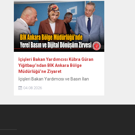
kapsamlı bir basın açıklaması yaptı. Yapılan
incelemeler sonucunda toplam 6 bin 134
kişinin vatandaşlık kararı iptal edildi veya
geri alındı. Bakanlık tarafından yapılan
açıklamada, yatırım yoluyla Türk
vatandaşlığı...
İçişleri Bakan Yardımcısı Kübra Güran
Yiğitbaşı’ndan BİK Ankara Bölge
Müdürlüğü’ne Ziyaret
İçişleri Bakan Yardımcısı ve Basın İlan
Kurumu (BİK) Genel Kurul Üyesi Kübra
04.08.2026
Güran Yiğitbaşı, Basın İlan Kurumu Ankara
Bölge Müdürlüğü’nü ziyaret ederek yerel
basının güncel durumu ve dijital dönüşüm
süreci üzerine kapsamlı
değerlendirmelerde bulundu. BİK Ankara
Bölge Müdürü Atakan Çelik tarafından
karşılanan Bakan Yardımcısı Yiğitbaşı,
ziyaret kapsamında kurumun yürüttüğü