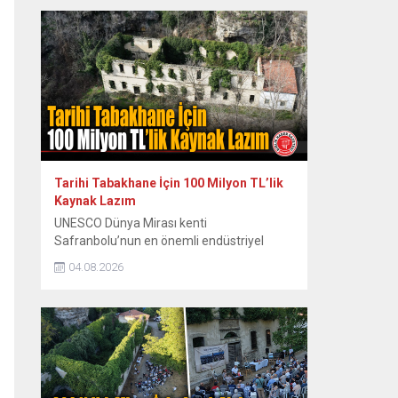
zor anları ve sonrasındaki renkli diyalogları
yıllar sonra paylaştı. Dönemin Safranbolu
Belediye Başkanı Mustafa Eren’in davetiyle
konser vermek üzere Safranbolu’ya gelen
ünlü sanatçı Emel Sayın, konakladığı tarihi
konakta sahne hazırlığı yaparken...
Tarihi Tabakhane İçin 100 Milyon TL’lik
Kaynak Lazım
UNESCO Dünya Mirası kenti
Safranbolu’nun en önemli endüstriyel
miraslarından biri olan tarihi Eski
04.08.2026
Tabakhane Binası’nın rölöve, restitüsyon
ve restorasyon projeleri Koruma Bölge
Kurulu tarafından onaylandı. Yapının ayağa
kaldırılması için onaylı proje hazır
tutulurken, 80 ila 100 milyon TL’yi bulan
restorasyon maliyeti için kaynak arayışları
hız kazandı. Safranbolu Belediyesi Kültürel