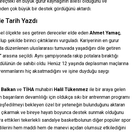
üreçteki en büyük gurur kaynağının ailesi olduğunu ve
nden çok büyük bir destek gördüğünü aktardı.
e Tarih Yazdı
sel ölçekte ses getiren dereceler elde eden
Ahmet Yamaç
,
p şekilde birinci çıktıklarını vurguladı. Kariyerinin en gurur
da düzenlenen uluslararası turnuvada yaşadığını dile getiren
” arasına seçildi. Aynı şampiyonada rakip potalara bıraktığı
ödülünün de sahibi oldu. Henüz 12 yaşında deplasman maçlarına
trenmanlarını hiç aksatmadığını ve işine duyduğu saygı
 Balkan
ve
TİHA
muhabiri
Halil Tükenmez
ile bir araya gelen
başarıların devamlılığı için oldukça sıkı bir antrenman programı
 keşfedilmeyi bekleyen özel bir yeteneğin bulunduğunu aktaran
a çıkarmak ve bireye hayatı boyunca destek sunmak olduğunu
cra ettikleri tekerlekli sandalye basketbolunun diğer popüler spor
ndilerini hem maddi hem de manevi açıdan olumsuz etkilediğini