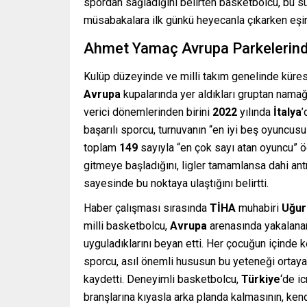
spordan sağladığını belirten basketbolcu, bu s
müsabakalara ilk günkü heyecanla çıkarken eşi
Ahmet Yamaç Avrupa Parkelerind
Kulüp düzeyinde ve milli takım genelinde küre
Avrupa
kupalarında yer aldıkları gruptan namağlu
verici dönemlerinden birini
2022
yılında
İtalya
’
başarılı sporcu, turnuvanın “en iyi beş oyuncusu
toplam
149
sayıyla “en çok sayı atan oyuncu” 
gitmeye başladığını, ligler tamamlansa dahi an
sayesinde bu noktaya ulaştığını belirtti.
Haber çalışması sırasında
TİHA
muhabiri
Uğur
milli basketbolcu,
Avrupa
arenasında yakalanan 
uyguladıklarını beyan etti. Her çocuğun içinde
sporcu, asıl önemli hususun bu yeteneği ortay
kaydetti. Deneyimli basketbolcu,
Türkiye
‘de i
branşlarına kıyasla arka planda kalmasının, ke