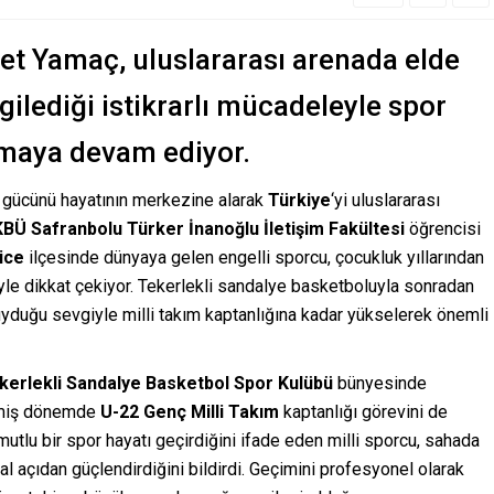
et Yamaç, uluslararası arenada elde
gilediği istikrarlı mücadeleyle spor
lmaya devam ediyor.
rici gücünü hayatının merkezine alarak
Türkiye
‘yi uluslararası
KBÜ Safranbolu Türker İnanoğlu İletişim Fakültesi
öğrencisi
ice
ilçesinde dünyaya gelen engelli sporcu, çocukluk yıllarından
yle dikkat çekiyor. Tekerlekli sandalye basketboluyla sonradan
uyduğu sevgiyle milli takım kaptanlığına kadar yükselerek önemli
kerlekli Sandalye Basketbol Spor Kulübü
bünyesinde
eçmiş dönemde
U-22 Genç Milli Takım
kaptanlığı görevini de
utlu bir spor hayatı geçirdiğini ifade eden milli sporcu, sahada
 açıdan güçlendirdiğini bildirdi. Geçimini profesyonel olarak