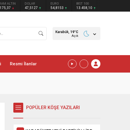
RAM ALTIN
DOLAR
EURO
BIST 100
.175,37
47,5127
54,8153
13.458,10
Karabük,
19
°C
Açık
i
Resmi İlanlar
POPÜLER KÖŞE YAZILARI