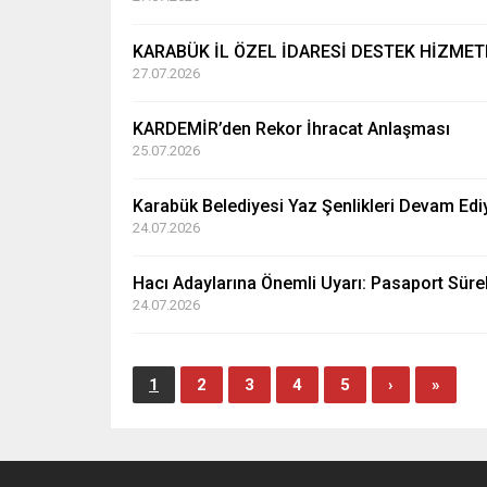
KARABÜK İL ÖZEL İDARESİ DESTEK HİZME
27.07.2026
KARDEMİR’den Rekor İhracat Anlaşması
25.07.2026
Karabük Belediyesi Yaz Şenlikleri Devam Edi
24.07.2026
Hacı Adaylarına Önemli Uyarı: Pasaport Sürel
24.07.2026
1
2
3
4
5
›
»