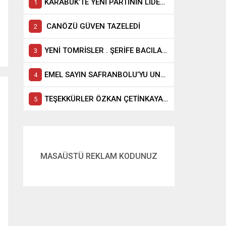
KARABÜK’TE YENİ PARTİNİN LİDERİ ELİF KÖSE Mİ?
CANÖZÜ GÜVEN TAZELEDİ
YENİ TOMRİSLER . ŞERİFE BACILAR GELİYOR
EMEL SAYIN SAFRANBOLU’YU UNUTAMIYOR
TEŞEKKÜRLER ÖZKAN ÇETİNKAYA TEŞEKKÜRLER KARABÜK
MASAÜSTÜ REKLAM KODUNUZ