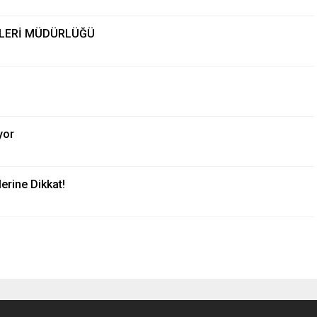
TLERİ MÜDÜRLÜĞÜ
yor
erine Dikkat!