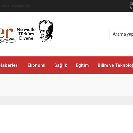
G
 yılda iki katını aştı
6
Haberleri
Ekonomi
Sağlık
Eğitim
Bilim ve Teknoloj