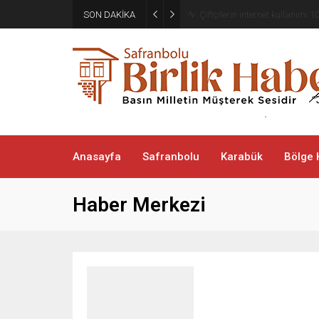
SON DAKİKA
Çiftçilerin internet kullanımı 10
Anasayfa
Safranbolu
Karabük
Bölge 
Haber Merkezi