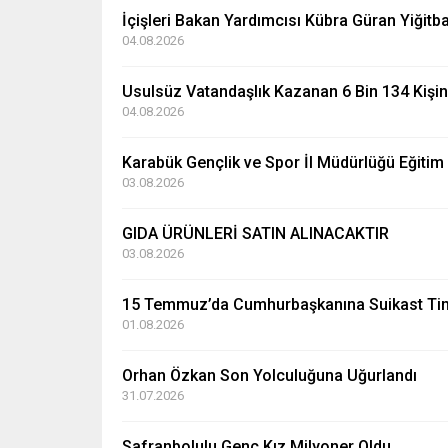
İçişleri Bakan Yardımcısı Kübra Güran Yiğit
04.08.2026
Usulsüz Vatandaşlık Kazanan 6 Bin 134 Kişinin
04.08.2026
Karabük Gençlik ve Spor İl Müdürlüğü Eğitim 
03.08.2026
GIDA ÜRÜNLERİ SATIN ALINACAKTIR
03.08.2026
15 Temmuz’da Cumhurbaşkanına Suikast Timin
01.08.2026
Orhan Özkan Son Yolculuğuna Uğurlandı
31.07.2026
Safranbolulu Genç Kız Milyoner Oldu