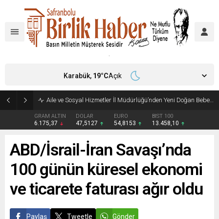
Karabük,
19
°C
Açık
Aile ve Sosyal Hizmetler İl Müdürlüğü’nden Yeni Doğan Bebekler İçin Destek Çantası
GRAM ALTIN
DOLAR
EURO
BIST 100
6.175,37
47,5127
54,8153
13.458,10
ABD/İsrail-İran Savaşı’nda
100 günün küresel ekonomi
ve ticarete faturası ağır oldu
Paylaş
Tweetle
Gönder