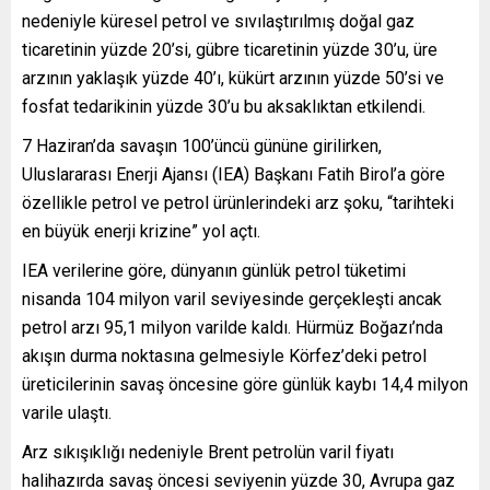
nedeniyle küresel petrol ve sıvılaştırılmış doğal gaz
ticaretinin yüzde 20’si, gübre ticaretinin yüzde 30’u, üre
arzının yaklaşık yüzde 40’ı, kükürt arzının yüzde 50’si ve
fosfat tedarikinin yüzde 30’u bu aksaklıktan etkilendi.
7 Haziran’da savaşın 100’üncü gününe girilirken,
Uluslararası Enerji Ajansı (IEA) Başkanı Fatih Birol’a göre
özellikle petrol ve petrol ürünlerindeki arz şoku, “tarihteki
en büyük enerji krizine” yol açtı.
IEA verilerine göre, dünyanın günlük petrol tüketimi
nisanda 104 milyon varil seviyesinde gerçekleşti ancak
petrol arzı 95,1 milyon varilde kaldı. Hürmüz Boğazı’nda
akışın durma noktasına gelmesiyle Körfez’deki petrol
üreticilerinin savaş öncesine göre günlük kaybı 14,4 milyon
varile ulaştı.
Arz sıkışıklığı nedeniyle Brent petrolün varil fiyatı
halihazırda savaş öncesi seviyenin yüzde 30, Avrupa gaz