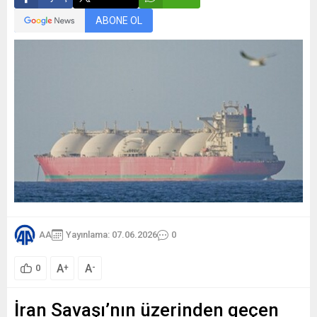
ABONE OL
AA
Yayınlama: 07.06.2026
0
A
A
+
-
0
İran Savaşı’nın üzerinden geçen