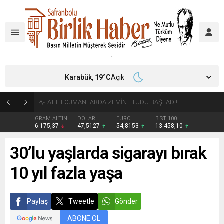
Karabük,
19
°C
Açık
ATIL LOJMANLARDA ZEMİN ETÜDÜ BAŞLADI!
GRAM ALTIN
DOLAR
EURO
BIST 100
6.175,37
47,5127
54,8153
13.458,10
30’lu yaşlarda sigarayı bırak
10 yıl fazla yaşa
Paylaş
Tweetle
Gönder
ABONE OL