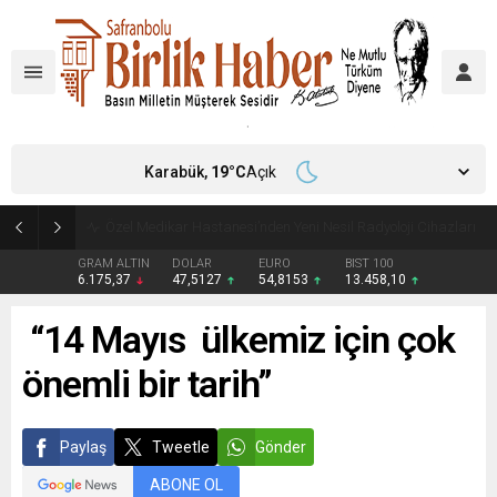
Karabük,
19
°C
Açık
Aile ve Sosyal Hizmetler İl Müdürlüğü’nden Yeni Doğan Bebekler İçin Destek Çantası
GRAM ALTIN
DOLAR
EURO
BIST 100
6.175,37
47,5127
54,8153
13.458,10
“14 Mayıs ülkemiz için çok
önemli bir tarih”
Paylaş
Tweetle
Gönder
ABONE OL