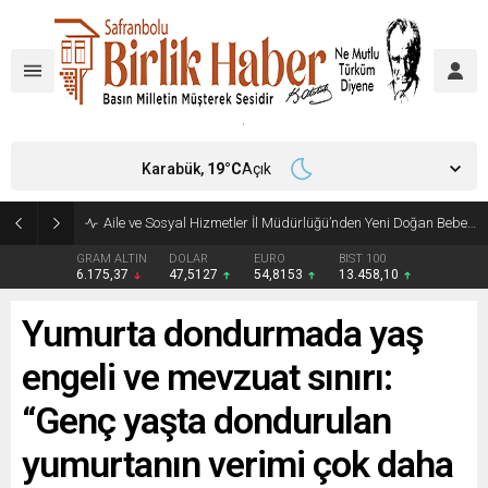
Karabük,
19
°C
Açık
Aile ve Sosyal Hizmetler İl Müdürlüğü’nden Yeni Doğan Bebekler İçin Destek Çantası
GRAM ALTIN
DOLAR
EURO
BIST 100
6.175,37
47,5127
54,8153
13.458,10
Yumurta dondurmada yaş
engeli ve mevzuat sınırı:
“Genç yaşta dondurulan
yumurtanın verimi çok daha