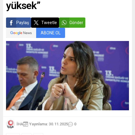
yüksek”
Paylaş
Tweetle
Gönder
ABONE OL
İHA
Yayınlama: 30.11.2025
0