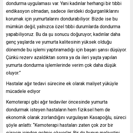
dondurma uygulaması var. Yani kadınlar herhangi bir tıbbi
endikasyon olmadan, sadece ilerideki doğurganlıklarını
korumak için yumurtalarını dondurabiliyor. Bizde ise bu
mümkün değil; yalnızca özel tıbbi durumlarda dondurma
yapabiliyoruz. Bu da şu sonucu doğuruyor; kadınlar daha
genç yaşlarda ve yumurta kalitesinin yüksek olduğu
dönemde bu işlemi yaptıramadığı için başarı şansı düşüyor.
Çünkü rezerv azaldıktan sonra ya da ileri yaşta yapılan
yumurta dondurma işlemlerinde verim çok daha düşük
oluyor.”
Hastalar ağır tedavi sürecine ek olarak maliyet yüküyle
mücadele ediyor
Kemoterapi gibi ağır tedaviler öncesinde yumurta
dondurmak isteyen hastaların hem fiziksel hem de
ekonomik olarak zorlandığını vurgulayan Kasapoğlu, süreci
şöyle anlattı: “Kemoterapi hastaları zaten çok zor bir
sürecin içinden gelmiş oluyorlar. Bir de bunun maliyetini