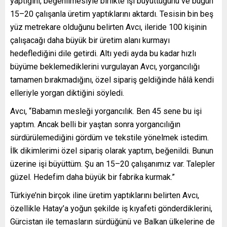
yaptığını, beğenilmesiyle birlikte işi büyüttüğünü ve bugün
15–20 çalışanla üretim yaptıklarını aktardı. Tesisin bin beş
yüz metrekare olduğunu belirten Avcı, ileride 100 kişinin
çalışacağı daha büyük bir üretim alanı kurmayı
hedeflediğini dile getirdi. Altı yedi ayda bu kadar hızlı
büyüme beklemediklerini vurgulayan Avcı, yorgancılığı
tamamen bırakmadığını, özel sipariş geldiğinde hâlâ kendi
elleriyle yorgan diktiğini söyledi.
Avcı, “Babamın mesleği yorgancılık. Ben 45 sene bu işi
yaptım. Ancak belli bir yaştan sonra yorgancılığın
sürdürülemediğini gördüm ve tekstile yönelmek istedim.
İlk dikimlerimi özel sipariş olarak yaptım, beğenildi. Bunun
üzerine işi büyüttüm. Şu an 15–20 çalışanımız var. Talepler
güzel. Hedefim daha büyük bir fabrika kurmak.”
Türkiye’nin birçok iline üretim yaptıklarını belirten Avcı,
özellikle Hatay’a yoğun şekilde iş kıyafeti gönderdiklerini,
Gürcistan ile temasların sürdüğünü ve Balkan ülkelerine de