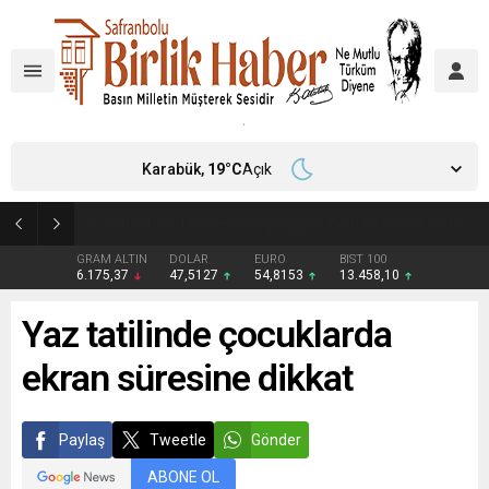
Karabük,
19
°C
Açık
Çiftçilerin internet kullanımı 10 yılda iki katını aştı
GRAM ALTIN
DOLAR
EURO
BIST 100
6.175,37
47,5127
54,8153
13.458,10
Yaz tatilinde çocuklarda
ekran süresine dikkat
Paylaş
Tweetle
Gönder
ABONE OL