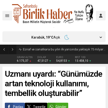
Karabük,
19
°C
Açık
Esnaf ve sanatkara bu yılın ilk yarısında yaklaşık 75 milyar lira finansman
GRAM ALTIN
DOLAR
EURO
BIST 100
6.175,37
47,5127
54,8153
13.458,10
Uzmanı uyardı: “Günümüzde
artan teknoloji kullanımı,
tembellik oluşturabilir”
Paylaş
Tweetle
Gönder