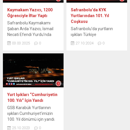
Kaymakam Yazıcı, 1200
Safranbolu’da KYK
Öğrenciyle İftar Yaptı
Yurtlarından 101. Yıl
Coşkusu
Safranbolu Kaymakamı
Şaban Arda Yazıcı, İsmail
Safranbolu’da yurtların
Necati Efendi Yurdu’nda
ışıkları Türkiye
1200 öğrenciyle iftar
Cumhuriyeti’nin 101. yılı için
03.03.2025
0
27.10.2024
0
yaparak Ramazan ayının
yandı. Safranbolu’da Gençlik
bereketini gençlerle paylaştı.
ve Spor Bakanlığı’na bağlı
Safranbolu Kaymakamı
Yüksek Öğrenim ve Kredi
Şaban Arda Yazıcı, Gençlik
Yurtlar Kurumlarında (KYK)
ve Spor Bakanlığına bağlı
Türkiye Cumhuriyeti’nin 101.
İsmail Necati Efendi
yıl dönümü dolayısıyla özel
Yurdu’nda 1200 öğrenciyle
bir koreografi
iftar sofrasında bir araya
gerçekleştirildi. Aişe Ana
geldi. Ramazan ayının birlik
Yurdu, İsmail Necati Efendi
Yurt Işıkları “Cumhuriyetin
ve beraberlik ruhu,
Yurdu ve Bahaddin Gazi
100. Yılı” İçin Yandı
öğrencilerle paylaşılan iftar
Yurdunun öğrencileri
GSB Karabük Yurtlarının
yemeğinde hissedildi....
tarafından odalarının
ışıkları Cumhuriyet’imizin
ışıklarıyla 101. yıl yazısı...
100. Yıl dönümü için yandı.
İsmail Necati Efendi Yurdu,
25.10.2023
0