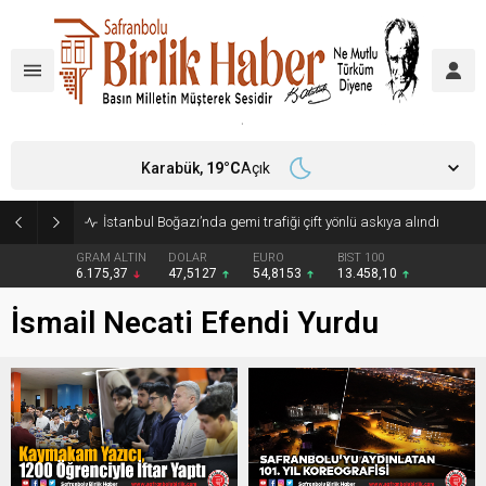
Karabük,
19
°C
Açık
İstanbul Boğazı’nda gemi trafiği çift yönlü askıya alındı
GRAM ALTIN
DOLAR
EURO
BIST 100
6.175,37
47,5127
54,8153
13.458,10
İsmail Necati Efendi Yurdu