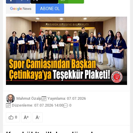
ABONE OL
Mahmut Özalp
Yayınlama: 07.07.2026
Düzenleme: 07.07.2026 14:00
0
A
A
+
-
0