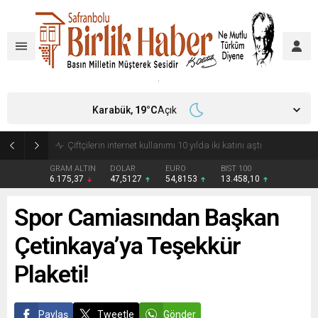
Karabük,
19
°C
Açık
Çiftçilerin internet kullanımı 10 yılda iki katını aştı
GRAM ALTIN
DOLAR
EURO
BIST 100
6.175,37
47,5127
54,8153
13.458,10
Spor Camiasından Başkan
Çetinkaya’ya Teşekkür
Plaketi!
Paylaş
Tweetle
Gönder