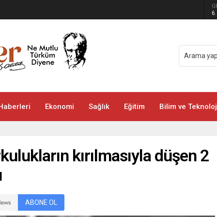
üdürlüğü’nden Yeni Doğan Bebekler İçin Destek
G
6
Haberleri
Ekonomi
Sağlık
Eğitim
Bilim ve Teknoloj
kulukların kırılmasıyla düşen 2
ı
ABONE OL