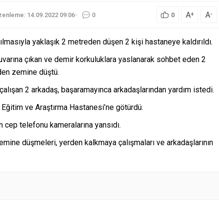
A
A
+
-
enleme: 14.09.2022 09:06
0
0
ırılmasıyla yaklaşık 2 metreden düşen 2 kişi hastaneye kaldırıldı.
duvarına çıkan ve demir korkuluklara yaslanarak sohbet eden 2
reden zemine düştü.
 çalışan 2 arkadaş, başaramayınca arkadaşlarından yardım istedi.
ük Eğitim ve Araştırma Hastanesi’ne götürdü.
n cep telefonu kameralarına yansıdı.
 zemine düşmeleri, yerden kalkmaya çalışmaları ve arkadaşlarının