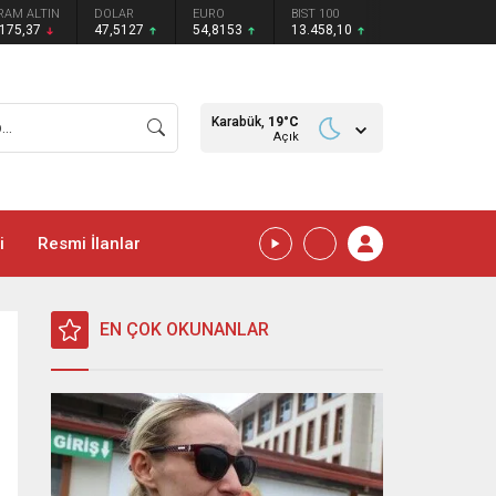
RAM ALTIN
DOLAR
EURO
BIST 100
.175,37
47,5127
54,8153
13.458,10
Karabük,
19
°C
Açık
i
Resmi İlanlar
EN ÇOK OKUNANLAR