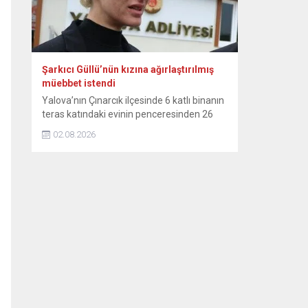
Şarkıcı Güllü’nün kızına ağırlaştırılmış
müebbet istendi
Yalova’nın Çınarcık ilçesinde 6 katlı binanın
teras katındaki evinin penceresinden 26
Eylül’de düşerek hayatını kaybeden ve
02.08.2026
“Güllü” adıyla tanınan şarkıcı Gül Tut’un
ölümüyle ilgili iddianame hazırlandı. Yalova
Cumhuriyet Başsavcılığınca yürütülen
soruşturma kapsamında hazırlanan
iddianamede, Gül Tut’un kızı Tuğyan Ülkem
Gülter’in “tasarlayarak yakın akrabayı
öldürme” suçundan ağırlaştırılmış
müebbet hapisle cezalandırılması talep...