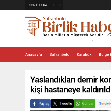
Aile ve Sosyal Hizmetler İl M
SON DAKİKA
Çantası
Anasayfa
Safranbolu
Karabük
Bölge 
Yaslandıkları demir kor
kişi hastaneye kaldırıld
Paylaş
Tweetle
Gönder