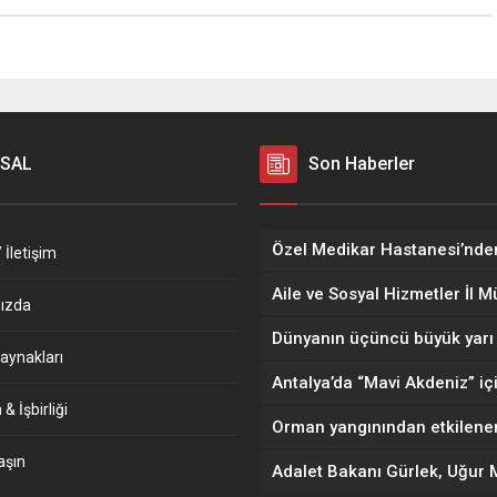
SAL
Son Haberler
 İletişim
ızda
aynakları
& İşbirliği
aşın