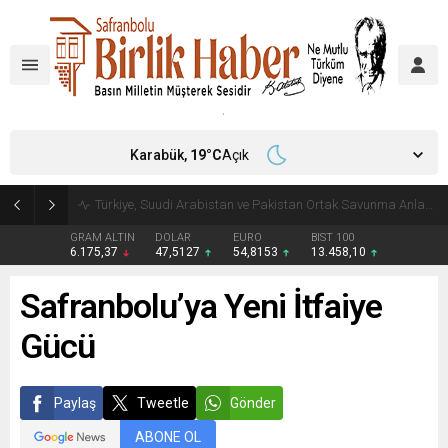
Karabük,
19
°C
Açık
Türkiye, Suudi Arabistan ve Pakistan Ortak Savunma Anlaşması imzaladı
GRAM ALTIN
DOLAR
EURO
BIST 100
6.175,37
47,5127
54,8153
13.458,10
Safranbolu’ya Yeni İtfaiye
Gücü
Paylaş
Tweetle
Gönder
ABONE OL