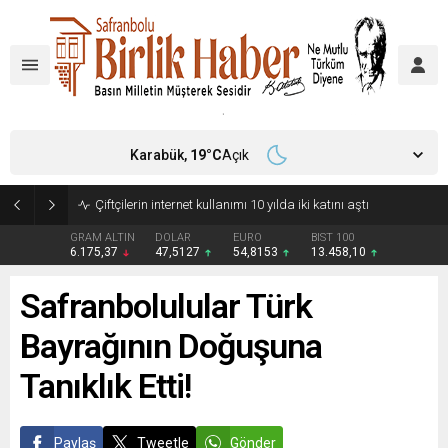
Karabük,
19
°C
Açık
Çiftçilerin internet kullanımı 10 yılda iki katını aştı
GRAM ALTIN
DOLAR
EURO
BIST 100
6.175,37
47,5127
54,8153
13.458,10
Safranbolulular Türk
Bayrağının Doğuşuna
Tanıklık Etti!
Paylaş
Tweetle
Gönder