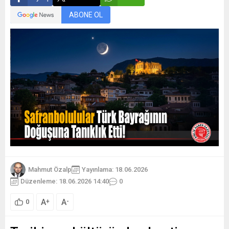
ABONE OL
Mahmut Özalp
Yayınlama: 18.06.2026
Düzenleme: 18.06.2026 14:40
0
A
A
+
-
0