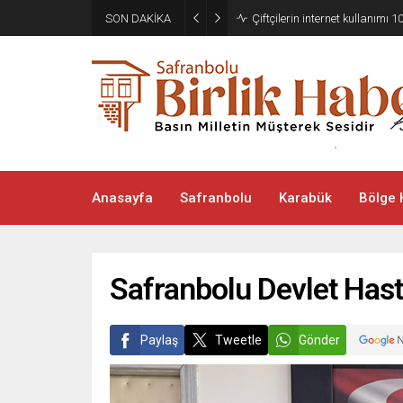
SON DAKİKA
Çiftçilerin internet kullanımı 10
Anasayfa
Safranbolu
Karabük
Bölge 
Safranbolu Devlet Hast
Paylaş
Tweetle
Gönder