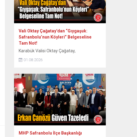
Vali Oktay Çağatay’dan “Gıygaşuk:
Safranbolu’nun Köyleri” Belgeseline
Tam Not!
Karabük Valisi Oktay Çağatay,
Safranbolu’nun 60 köyünün somut ve
01.08.2026
somut olmayan kültürel mirasını kayıt
altına alan “Gıygaşuk: Safranbolu’nun
Köyleri” adlı uzun metraj belgesel filmini
izledi. Vali Oktay Çağatay, Vali Yardımcıları
Erol Özkan ve Kerem Süleyman Yüksel ile
birlikte özel gösterime katıldı. Etkinlikte
ayrıca Safranbolu Alan Başkanı Cemil
Belder, Kültürel Miras...
MHP Safranbolu İlçe Başkanlığı