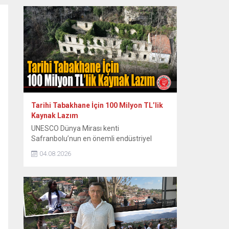
zor anları ve sonrasındaki renkli diyalogları
yıllar sonra paylaştı. Dönemin Safranbolu
Belediye Başkanı Mustafa Eren’in davetiyle
konser vermek üzere Safranbolu’ya gelen
ünlü sanatçı Emel Sayın, konakladığı tarihi
konakta sahne hazırlığı yaparken...
Tarihi Tabakhane İçin 100 Milyon TL’lik
Kaynak Lazım
UNESCO Dünya Mirası kenti
Safranbolu’nun en önemli endüstriyel
miraslarından biri olan tarihi Eski
04.08.2026
Tabakhane Binası’nın rölöve, restitüsyon
ve restorasyon projeleri Koruma Bölge
Kurulu tarafından onaylandı. Yapının ayağa
kaldırılması için onaylı proje hazır
tutulurken, 80 ila 100 milyon TL’yi bulan
restorasyon maliyeti için kaynak arayışları
hız kazandı. Safranbolu Belediyesi Kültürel