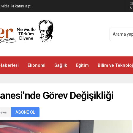
G
 yılda iki katını aştı
6
Haberleri
Ekonomi
Sağlık
Eğitim
Bilim ve Teknoloj
anesi’nde Görev Değişikliği
ABONE OL