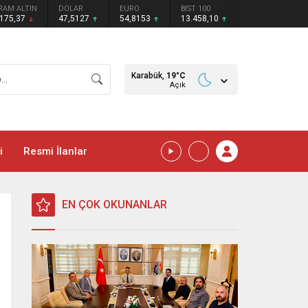
RAM ALTIN
DOLAR
EURO
BIST 100
.175,37
47,5127
54,8153
13.458,10
Karabük,
19
°C
Açık
i
Resmi İlanlar
EN ÇOK OKUNANLAR