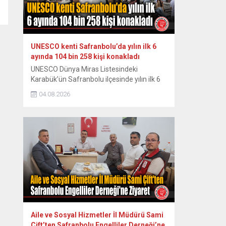
Miras...
UNESCO kenti Safranbolu’da yılın ilk 6
ayında 104 bin 258 kişi konakladı
UNESCO Dünya Miras Listesindeki
Karabük’ün Safranbolu ilçesinde yılın ilk 6
ayında konaklayan yerli turist sayısında
04.08.2026
yüzde 7,1 artış yaşanırken, yabancı turist
sayısında ise yüzde 13 düşüş yaşandı.
Osmanlı döneminden kalma han, hamam,
cami, çeşme, köprü ve geleneksel
konaklarıyla her yıl yüz binlerce ziyaretçiyi
ağırlayan tarihi ilçede yılın ilk yarısındaki
verilere...
Aile ve Sosyal Hizmetler İl Müdürü Sami
Çift’ten Safranbolu Engelliler Derneği’ne