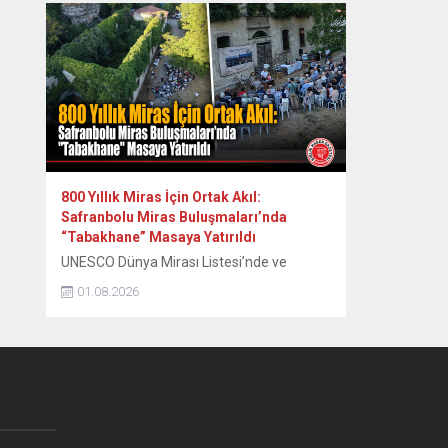
Müftülüğü Gençlik Koordinatörlüğü
tarafından yaz dönemi kurslarına katılan
öğrencilere yönelik düzenlenen Futbol
Turnuvası, oynanan final müsabakasının
ardından tamamlandı. Yaz boyunca süren
eğitimlerin yanı sıra öğrencilerin sosyal ve
sportif...
800 Yıllık Miras İçin Ortak Akıl:
Safranbolu Miras Buluşmaları’nda
“Tabakhane” Masaya Yatırıldı
UNESCO Dünya Mirası Listesi’nde ve
Cittaslow (Sakin Şehir) ağında yer alan
01.08.2026
tarihi kent Safranbolu’da, kentin tarihsel ve
kültürel birikimini koruyarak geleceğe
aktarmayı hedefleyen “Safranbolu Miras
Buluşmaları” serisinin ikincisi
gerçekleştirildi. Safranbolu Belediyesi
Kültürel Miras Koruma Müdürlüğü
tarafından organize edilen etkinlik, kentin
tarihsel üretim kültürünün kalbinde yer