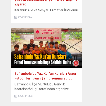
Ziyaret
Karabük Aile ve Sosyal Hizmetler İl Müdürü
Sami Çift ve beraberindeki heyet,
05.08.2026
Safranbolu Engelliler Derneği’ni ziyaret
ederek engelli vatandaşların talep ve
ihtiyaçlarını dinledi. Karabük Aile ve Sosyal
Hizmetler İl Müdürlüğü görevine atanan İl
Müdürü Sami Çift, İl Müdür Yardımcısı
Faruk Bey ve Harun Bey’den oluşan heyetle
birlikte Safranbolu Engelliler Derneği’ne...
Safranbolu’da Yaz Kur’an Kursları Arası
Futbol Turnuvası Şampiyonunu Buldu
Safranbolu İlçe Müftülüğü Gençlik
Koordinatörlüğü tarafından organize
edilen Yaz Kur’an Kursları Arası Futbol
05.08.2026
Turnuvası, heyecan dolu final
karşılaşmasıyla sona erdi. Safranbolu İlçe