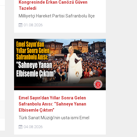
Kongresinde Erkan Canözü Güven
Tazeledi
Milliyetçi Hareket Partisi Safranbolu İlçe
Teşkilatının 15. Olağan Kongresinde tek
01.08.2026
aday olarak seçime giren mevcut başkan
Erkan Canözü, delegelerin oylarını alarak
yeniden başkan seçildi. MHP Safranbolu
İlçe Teşkilatının 15. Olağan Kongresi, Sunal
Tülbentçi Öğretmenevi’nde yoğun bir
katılımla gerçekleştirildi. Kongreye tek liste
ile giren mevcut İlçe Başkanı Erkan
Canözü, delegelerin güvenini...
Emel Sayın’dan Yıllar Sonra Gelen
Safranbolu Anısı: “Sahneye Yanan
Elbisemle Çıktım”
Türk Sanat Müziği’nin usta ismi Emel
Sayın, 90’lı yılların başında Safranbolu’da
04.08.2026
verdiği konserde sahne kostümünün
ütülenirken yanması nedeniyle yaşadığı