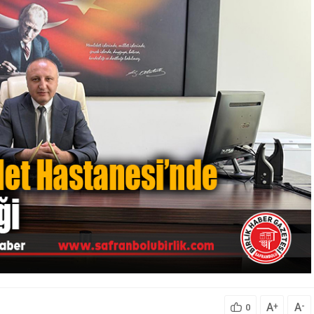
A
A
+
-
0