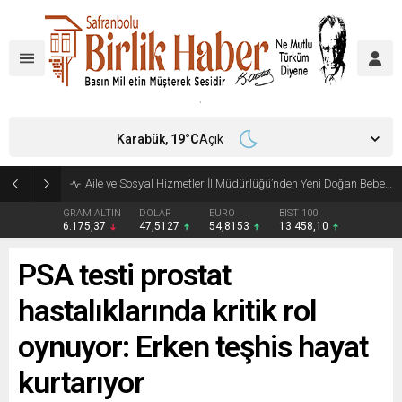
Karabük,
19
°C
Açık
Aile ve Sosyal Hizmetler İl Müdürlüğü’nden Yeni Doğan Bebekler İçin Destek Çantası
GRAM ALTIN
DOLAR
EURO
BIST 100
6.175,37
47,5127
54,8153
13.458,10
PSA testi prostat
hastalıklarında kritik rol
oynuyor: Erken teşhis hayat
kurtarıyor