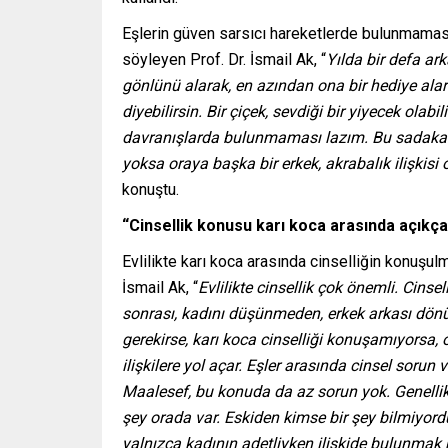
Eşlerin güven sarsıcı hareketlerde bulunmamas
söyleyen Prof. Dr. İsmail Ak, “
Yılda bir defa a
gönlünü alarak, en azından ona bir hediye ala
diyebilirsin. Bir çiçek, sevdiği bir yiyecek olabi
davranışlarda bulunmaması lazım. Bu sadakatle
yoksa oraya başka bir erkek, akrabalık ilişkisi
konuştu.
“Cinsellik konusu karı koca arasında açıkç
Evlilikte karı koca arasında cinselliğin konuşu
İsmail Ak, “
Evlilikte cinsellik çok önemli. Cinse
sonrası, kadını düşünmeden, erkek arkası dönüp 
gerekirse, karı koca cinselliği konuşamıyorsa, o
ilişkilere yol açar. Eşler arasında cinsel sorun
Maalesef, bu konuda da az sorun yok. Genellikl
şey orada var. Eskiden kimse bir şey bilmiyordu
yalnızca kadının adetliyken ilişkide bulunmak 