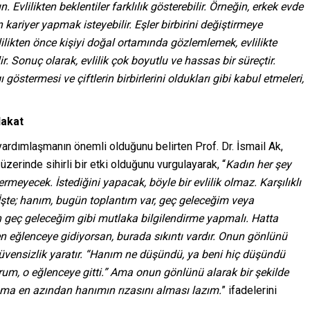
n. Evlilikten beklentiler farklılık gösterebilir. Örneğin, erkek evde
kariyer yapmak isteyebilir. Eşler birbirini değiştirmeye
lilikten önce kişiyi doğal ortamında gözlemlemek, evlilikte
r. Sonuç olarak, evlilik çok boyutlu ve hassas bir süreçtir.
ı göstermesi ve çiftlerin birbirlerini oldukları gibi kabul etmeleri,
dakat
 yardımlaşmanın önemli olduğunu belirten Prof. Dr. İsmail Ak,
zerinde sihirli bir etki olduğunu vurgulayarak, “
Kadın her şey
rmeyecek. İstediğini yapacak, böyle bir evlilik olmaz. Karşılıklı
şte; hanım, bugün toplantım var, geç geleceğim veya
 geç geleceğim gibi mutlaka bilgilendirme yapmalı. Hatta
n eğlenceye gidiyorsan, burada sıkıntı vardır. Onun gönlünü
güvensizlik yaratır. “Hanım ne düşündü, ya beni hiç düşündü
m, o eğlenceye gitti.” Ama onun gönlünü alarak bir şekilde
 ama en azından hanımın rızasını alması lazım.
” ifadelerini