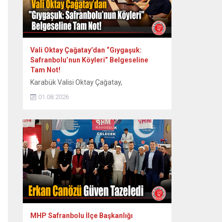
Vali Oktay Çağatay’dan “Gıygaşuk:
Safranbolu’nun Köyleri” Belgeseline
Tam Not!
Karabük Valisi Oktay Çağatay,
Safranbolu’nun 60 köyünün somut ve
01.08.2026
somut olmayan kültürel mirasını kayıt
altına alan “Gıygaşuk: Safranbolu’nun
Köyleri” adlı uzun metraj belgesel filmini
izledi. Vali Oktay Çağatay, Vali Yardımcıları
Erol Özkan ve Kerem Süleyman Yüksel ile
birlikte özel gösterime katıldı. Etkinlikte
ayrıca Safranbolu Alan Başkanı Cemil
Belder, Kültürel Miras...
MHP Safranbolu İlçe Başkanlığı