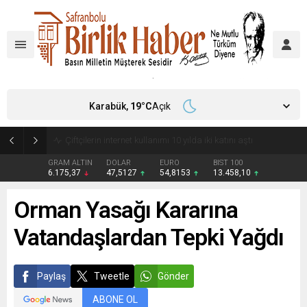
Karabük,
19
°C
Açık
Çiftçilerin internet kullanımı 10 yılda iki katını aştı
GRAM ALTIN
DOLAR
EURO
BIST 100
6.175,37
47,5127
54,8153
13.458,10
Orman Yasağı Kararına
Vatandaşlardan Tepki Yağdı
Paylaş
Tweetle
Gönder
ABONE OL