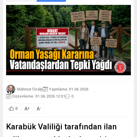
Mahmut Özalp
Yayınlama: 01.06.2026
Düzenleme: 01.06.2026 12:01
0
A
A
+
-
0
Karabük Valiliği tarafından ilan