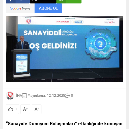
ABONE OL
İHA
Yayınlama: 12.12.2025
0
A
A
+
-
0
“Sanayide Dönüşüm Buluşmaları” etkinliğinde konuşan