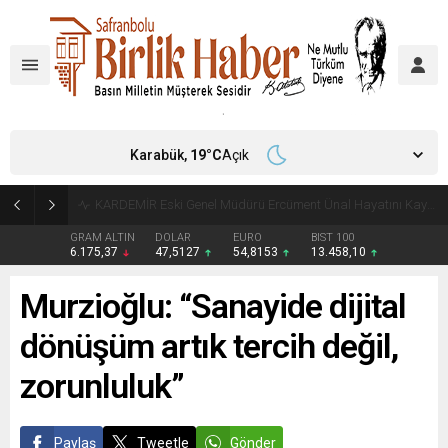
Karabük,
19
°C
Açık
Türkiye, Suudi Arabistan ve Pakistan Ortak Savunma Anlaşması imzaladı
GRAM ALTIN
DOLAR
EURO
BIST 100
6.175,37
47,5127
54,8153
13.458,10
Murzioğlu: “Sanayide dijital
dönüşüm artık tercih değil,
zorunluluk”
Paylaş
Tweetle
Gönder