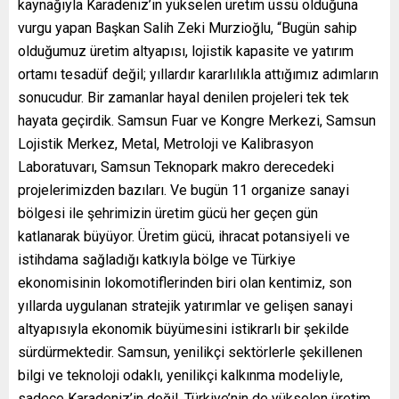
kaynağıyla Karadeniz’in yükselen üretim üssü olduğuna
vurgu yapan Başkan Salih Zeki Murzioğlu, “Bugün sahip
olduğumuz üretim altyapısı, lojistik kapasite ve yatırım
ortamı tesadüf değil; yıllardır kararlılıkla attığımız adımların
sonucudur. Bir zamanlar hayal denilen projeleri tek tek
hayata geçirdik. Samsun Fuar ve Kongre Merkezi, Samsun
Lojistik Merkez, Metal, Metroloji ve Kalibrasyon
Laboratuvarı, Samsun Teknopark makro derecedeki
projelerimizden bazıları. Ve bugün 11 organize sanayi
bölgesi ile şehrimizin üretim gücü her geçen gün
katlanarak büyüyor. Üretim gücü, ihracat potansiyeli ve
istihdama sağladığı katkıyla bölge ve Türkiye
ekonomisinin lokomotiflerinden biri olan kentimiz, son
yıllarda uygulanan stratejik yatırımlar ve gelişen sanayi
altyapısıyla ekonomik büyümesini istikrarlı bir şekilde
sürdürmektedir. Samsun, yenilikçi sektörlerle şekillenen
bilgi ve teknoloji odaklı, yenilikçi kalkınma modeliyle,
sadece Karadeniz’in değil, Türkiye’nin de yükselen üretim