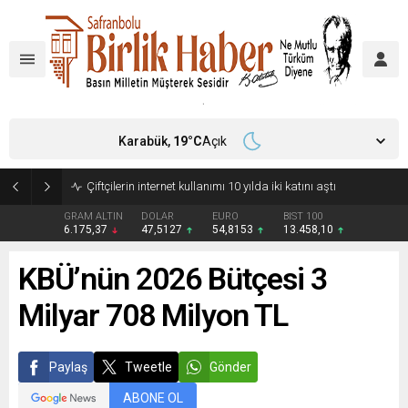
Karabük,
19
°C
Açık
Çiftçilerin internet kullanımı 10 yılda iki katını aştı
GRAM ALTIN
DOLAR
EURO
BIST 100
6.175,37
47,5127
54,8153
13.458,10
KBÜ’nün 2026 Bütçesi 3
Milyar 708 Milyon TL
Paylaş
Tweetle
Gönder
ABONE OL