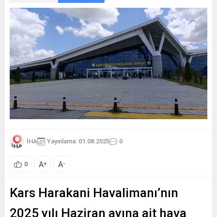
İHA
Yayınlama: 01.08.2025
0
A
A
+
-
0
Kars Harakani Havalimanı’nın
2025 yılı Haziran ayına ait hava