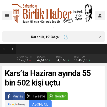
Karabük,
19
°C
Açık
Aile ve Sosyal Hizmetler İl Müdürlüğü’nden Yeni Doğan Bebekler İçin Destek Çantası
GRAM ALTIN
DOLAR
EURO
BIST 100
6.175,37
47,5127
54,8153
13.458,10
Kars’ta Haziran ayında 55
bin 502 kişi uçtu
Paylaş
Tweetle
Gönder
ABONE OL