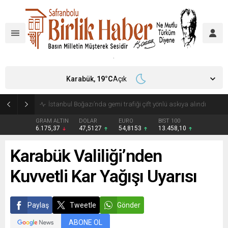
Karabük,
19
°C
Açık
İstanbul Boğazı’nda gemi trafiği çift yönlü askıya alındı
GRAM ALTIN
DOLAR
EURO
BIST 100
6.175,37
47,5127
54,8153
13.458,10
Karabük Valiliği’nden
Kuvvetli Kar Yağışı Uyarısı
Paylaş
Tweetle
Gönder
ABONE OL