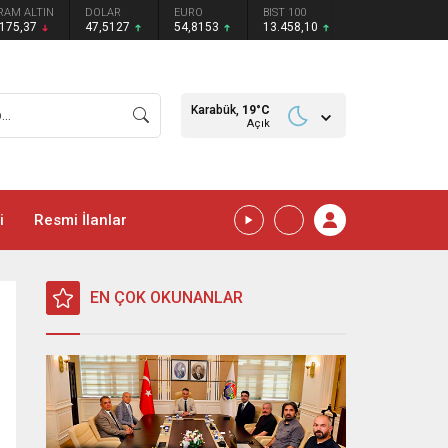
RAM ALTIN
DOLAR
EURO
BIST 100
.175,37
47,5127
54,8153
13.458,10
Karabük,
19
°C
Açık
i
Resmi İlanlar
EN ÇOK OKUNANLAR