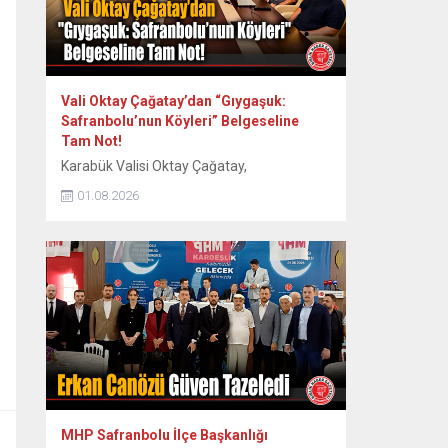
Vali Oktay Çağatay’dan “Gıygaşuk:
Safranbolu’nun Köyleri” Belgeseline
Tam Not!
Karabük Valisi Oktay Çağatay,
Safranbolu’nun 60 köyünün somut ve
01.08.2026
somut olmayan kültürel mirasını kayıt
altına alan “Gıygaşuk: Safranbolu’nun
Köyleri” adlı uzun metraj belgesel filmini
izledi. Vali Oktay Çağatay, Vali Yardımcıları
Erol Özkan ve Kerem Süleyman Yüksel ile
birlikte özel gösterime katıldı. Etkinlikte
ayrıca Safranbolu Alan Başkanı Cemil
Belder, Kültürel Miras...
MHP Safranbolu İlçe Başkanlığı