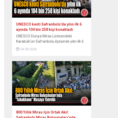
Miras...
UNESCO kenti Safranbolu’da yılın ilk 6
ayında 104 bin 258 kişi konakladı
UNESCO Dünya Miras Listesindeki
Karabük’ün Safranbolu ilçesinde yılın ilk 6
ayında konaklayan yerli turist sayısında
04.08.2026
yüzde 7,1 artış yaşanırken, yabancı turist
sayısında ise yüzde 13 düşüş yaşandı.
Osmanlı döneminden kalma han, hamam,
cami, çeşme, köprü ve geleneksel
konaklarıyla her yıl yüz binlerce ziyaretçiyi
ağırlayan tarihi ilçede yılın ilk yarısındaki
verilere...
800 Yıllık Miras İçin Ortak Akıl:
Safranbolu Miras Buluşmaları’nda