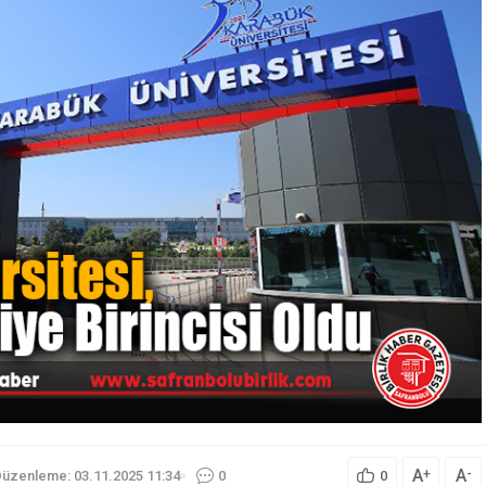
A
A
+
-
üzenleme: 03.11.2025 11:34
0
0