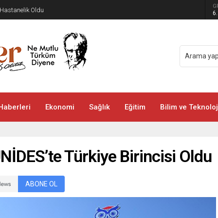
G
 Hastanelik Oldu
6
Haberleri
Ekonomi
Sağlık
Eğitim
Bilim ve Teknoloj
NİDES’te Türkiye Birincisi Oldu
ABONE OL