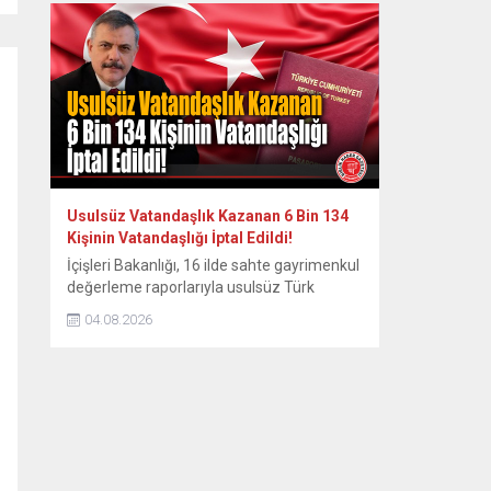
ihtiyaçlarını dinledi. Karabük Aile ve Sosyal
Hizmetler İl Müdürlüğü görevine atanan İl
Müdürü Sami Çift, İl Müdür Yardımcısı
Faruk Bey ve Harun Bey’den oluşan heyetle
birlikte Safranbolu Engelliler Derneği’ne...
Usulsüz Vatandaşlık Kazanan 6 Bin 134
Kişinin Vatandaşlığı İptal Edildi!
İçişleri Bakanlığı, 16 ilde sahte gayrimenkul
değerleme raporlarıyla usulsüz Türk
vatandaşlığı sağlayan şebekeye yönelik
04.08.2026
düzenlenen ve 72 şüphelinin yakalandığı
operasyonun ardından kamuoyuna
kapsamlı bir basın açıklaması yaptı. Yapılan
incelemeler sonucunda toplam 6 bin 134
kişinin vatandaşlık kararı iptal edildi veya
geri alındı. Bakanlık tarafından yapılan
açıklamada, yatırım yoluyla Türk
vatandaşlığı...