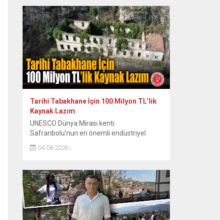
zor anları ve sonrasındaki renkli diyalogları
yıllar sonra paylaştı. Dönemin Safranbolu
Belediye Başkanı Mustafa Eren’in davetiyle
konser vermek üzere Safranbolu’ya gelen
ünlü sanatçı Emel Sayın, konakladığı tarihi
konakta sahne hazırlığı yaparken...
Tarihi Tabakhane İçin 100 Milyon TL’lik
Kaynak Lazım
UNESCO Dünya Mirası kenti
Safranbolu’nun en önemli endüstriyel
miraslarından biri olan tarihi Eski
04.08.2026
Tabakhane Binası’nın rölöve, restitüsyon
ve restorasyon projeleri Koruma Bölge
Kurulu tarafından onaylandı. Yapının ayağa
kaldırılması için onaylı proje hazır
tutulurken, 80 ila 100 milyon TL’yi bulan
restorasyon maliyeti için kaynak arayışları
hız kazandı. Safranbolu Belediyesi Kültürel