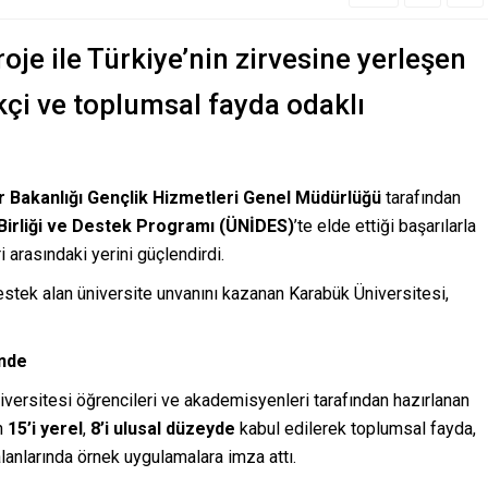
e ile Türkiye’nin zirvesine yerleşen
kçi ve toplumsal fayda odaklı
r Bakanlığı Gençlik Hizmetleri Genel Müdürlüğü
tarafından
 Birliği ve Destek Programı (ÜNİDES)
’te elde ettiği başarılarla
i arasındaki yerini güçlendirdi.
estek alan üniversite unvanını kazanan Karabük Üniversitesi,
inde
ersitesi öğrencileri ve akademisyenleri tarafından hazırlanan
n
15’i yerel
,
8’i ulusal düzeyde
kabul edilerek toplumsal fayda,
 alanlarında örnek uygulamalara imza attı.