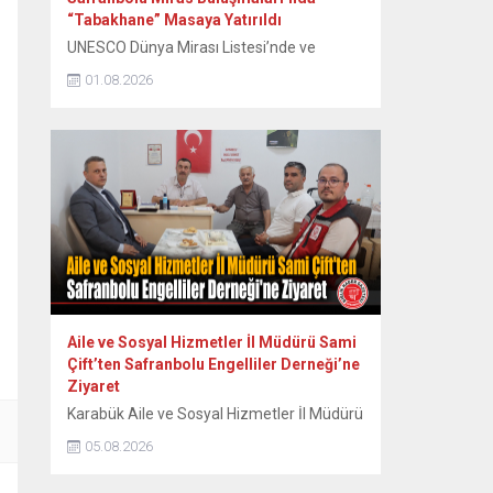
“Tabakhane” Masaya Yatırıldı
UNESCO Dünya Mirası Listesi’nde ve
Cittaslow (Sakin Şehir) ağında yer alan
01.08.2026
tarihi kent Safranbolu’da, kentin tarihsel ve
kültürel birikimini koruyarak geleceğe
aktarmayı hedefleyen “Safranbolu Miras
Buluşmaları” serisinin ikincisi
gerçekleştirildi. Safranbolu Belediyesi
Kültürel Miras Koruma Müdürlüğü
tarafından organize edilen etkinlik, kentin
tarihsel üretim kültürünün kalbinde yer
alan Eski Tabakhane Binası önündeki...
Aile ve Sosyal Hizmetler İl Müdürü Sami
Çift’ten Safranbolu Engelliler Derneği’ne
Ziyaret
Karabük Aile ve Sosyal Hizmetler İl Müdürü
Sami Çift ve beraberindeki heyet,
05.08.2026
Safranbolu Engelliler Derneği’ni ziyaret
ederek engelli vatandaşların talep ve