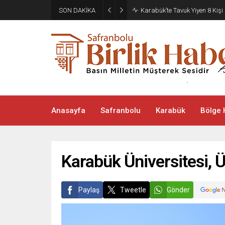
SON DAKİKA
Karabük’te Tavuk Yiyen 8 Kişi
Anasayfa
Safranbolu
Karabük
Bölge 
Karabük Üniversitesi, Ü
Paylaş
Tweetle
Gönder