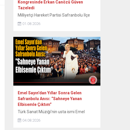
Kongresinde Erkan Canözü Güven
Tazeledi
Milliyetçi Hareket Partisi Safranbolu İlçe
Teşkilatının 15. Olağan Kongresinde tek
01.08.2026
aday olarak seçime giren mevcut başkan
Erkan Canözü, delegelerin oylarını alarak
yeniden başkan seçildi. MHP Safranbolu
İlçe Teşkilatının 15. Olağan Kongresi, Sunal
Tülbentçi Öğretmenevi’nde yoğun bir
katılımla gerçekleştirildi. Kongreye tek liste
ile giren mevcut İlçe Başkanı Erkan
Canözü, delegelerin güvenini...
Emel Sayın’dan Yıllar Sonra Gelen
Safranbolu Anısı: “Sahneye Yanan
Elbisemle Çıktım”
Türk Sanat Müziği’nin usta ismi Emel
Sayın, 90’lı yılların başında Safranbolu’da
04.08.2026
verdiği konserde sahne kostümünün
ütülenirken yanması nedeniyle yaşadığı