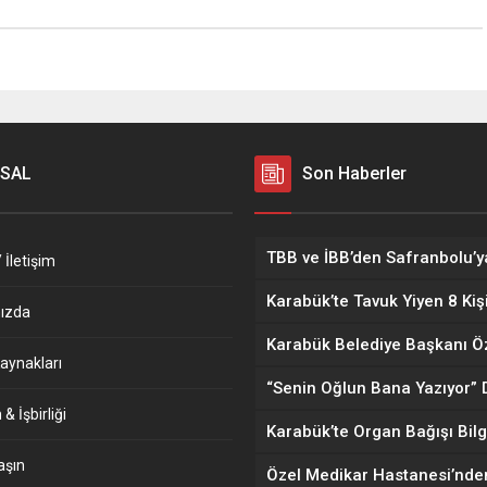
SAL
Son Haberler
 İletişim
ızda
aynakları
& İşbirliği
aşın