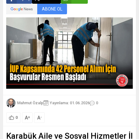
ABONE OL
Mahmut Özalp
Yayınlama: 01.06.2026
0
A
A
+
-
0
Karabük Aile ve Sosyal Hizmetler İl