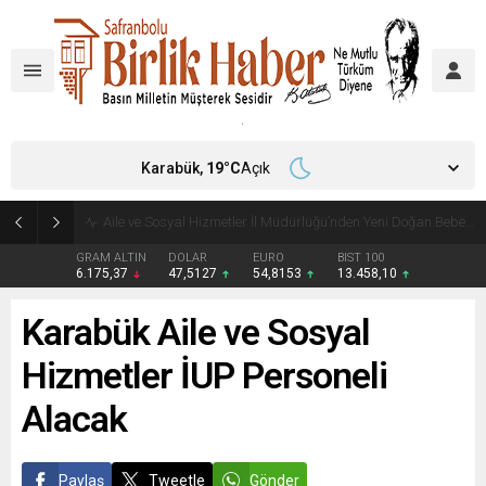
Karabük,
19
°C
Açık
Aile ve Sosyal Hizmetler İl Müdürlüğü’nden Yeni Doğan Bebekler İçin Destek Çantası
GRAM ALTIN
DOLAR
EURO
BIST 100
6.175,37
47,5127
54,8153
13.458,10
Karabük Aile ve Sosyal
Hizmetler İUP Personeli
Alacak
Paylaş
Tweetle
Gönder